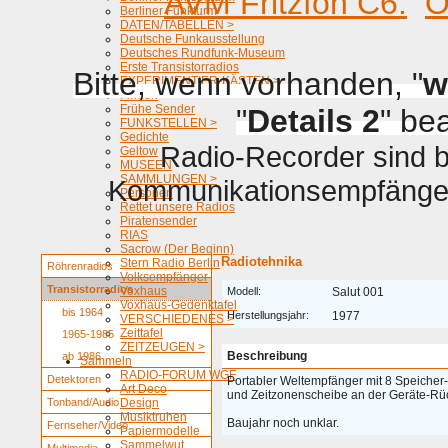
AVM Fritzfon C6.
O
Berliner Funkturm
DATEN/TABELLEN >
Deutsche Funkausstellung
Deutsches Rundfunk-Museum
Erste Transistorradios
Bitte, wenn vorhanden, "
w
EXPERIMENTIER-KÄSTEN >
Firmen
Frühe Sender
"
Details 2
" be
FUNKSTELLEN >
Gedichte
Radio-Recorder sind be
Geltow
MUSEEN
SAMMLUNGEN >
Kommunikationsempfänger 
Personen
Rettet unsere Radios
Piratensender
RIAS
Sacrow (Der Beginn)
Radiotehnika
Stern Radio Berlin
Röhrenradios
Volksempfänger
Transistorradios
Voxhaus
Modell:
Salut 001
Voxhaus-Gedenktafel
bis 1964
Herstellungsjahr:
1977
VERSCHIEDENES >
Zeittafel
1965-1985
ZEITZEUGEN >
Beschreibung
ab 1986
Sammeln
RADIO-FORUM WGF
Detektoren
Portabler Weltempfänger mit 8 Speiche
Art Deco
und Zeitzonenscheibe an der Geräte-Rüc
Tonband/Audio
Design
Musiktruhen
Baujahr noch unklar.
Fernseher/Video
Papiermodelle
Sammelwut