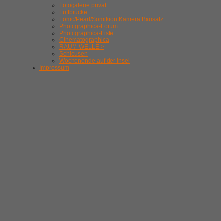
Fotogalerie privat
Luftbrücke
Lomo/Pearl/Somikron Kamera Bausatz
Photographica-Forum
Photographica-Liste
Cinematographica
RAUM-WELLE >
Schleusen
Wochenende auf der Insel
Impressum