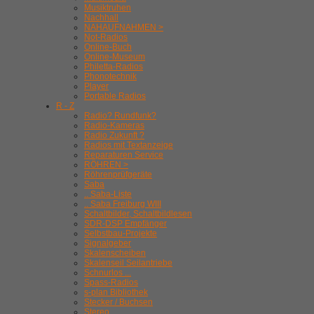
Musiktruhen
Nachhall
NAHAUFNAHMEN >
Not-Radios
Online-Buch
Online-Museum
Philetta-Radios
Phonotechnik
Player
Portable Radios
R - Z
Radio? Rundfunk?
Radio-Kameras
Radio Zukunft ?
Radios mit Textanzeige
Reparaturen Service
RÖHREN >
Röhrenprüfgeräte
Saba
.. Saba-Liste
.. Saba Freiburg WIII
Schaltbilder, Schaltbildlesen
SDR-DSP Empfänger
Selbstbau-Projekte
Signalgeber
Skalenscheiben
Skalenseil Seilantriebe
Schnurlos ...
Spass-Radios
s-plan Bibliothek
Stecker / Buchsen
Stereo