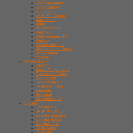
Synchron-Detektor
Tonbandgeräte
Tonmöbel
UKW - Der Anfang
Ultra-Linear
Video
Volksempfänger
Walkman
Weltempfänger / DX
Werbung
Widerstandskode
Wie funktioniert Radio?
Wissensstand
Youtube
KOMPENDIUM
INHALT >
Beschaffungsquellen
Fehlersuch-Tabelle
Reparaturen
Reparaturen 2
Restaurierungen
Sammeln
Sicherheit
Wie reparieren?
Detektor
Detektor 2022
BAUPROJEKTE >
Detektor-Bausätze
Detektor-Galerie
Detektor-Links
Gäste-Geräte
Gollodyne