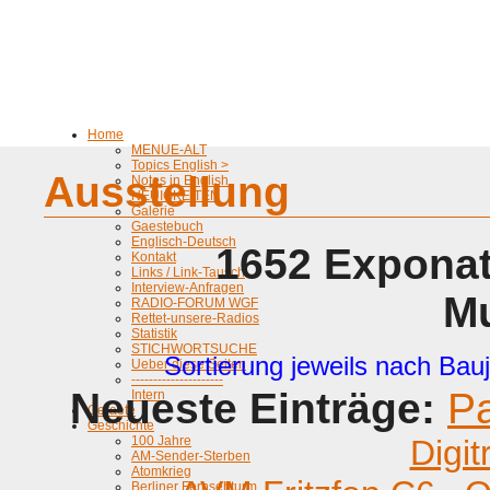
Home
MENUE-ALT
Topics English >
Ausstellung
Notes in English
NEUIGKEITEN
Galerie
Gaestebuch
Englisch-Deutsch
1652 Exponat
Kontakt
Links / Link-Tausch
Interview-Anfragen
M
RADIO-FORUM WGF
Rettet-unsere-Radios
Statistik
STICHWORTSUCHE
Sortierung jeweils nach Bauj
Ueber diese Seiten
---------------------
Neueste Einträge:
P
Intern
Geraete
Geschichte
100 Jahre
Digit
AM-Sender-Sterben
Atomkrieg
Berliner Fernsehturm