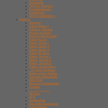
Geschichte
TIPPS & TRICKS >
Kristalldetekoren
Kristallhörer
VERSCHIEDENES >
Anderes
Altamont
Rätsel. Bilder 1
Flatrates, Streams
Presse-Anfragen
RADIO-FORUM WGF
Radio-Puzzle
Rätsel. Bilder 2
Rätsel. Bilder 3
Rätsel. Bilder 4
Rätsel 90 Jahre
Rätsel. Person 1
Rätsel. Technik 1
Rätsel. Technik 2
Rätsel. Geschichte 1
.. 25 Jahre Wumpus
Rettet-unsere-Radios
Voxhaus-Gedenktafel
WEB-SDR
Wumpus-Publikationen
Youtube
---------------------
Off Topic
ACR
Amateurfunk
Die echte Havelquelle
Foto-Galerien