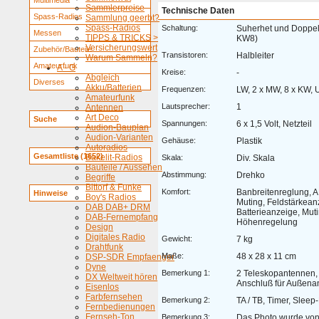
Multimedia
Sammlerpreise
Technische Daten
Spass-Radios
Sammlung geerbt?
Spass-Radios
Schaltung:
Suherhet und Doppel
Messen
TIPPS & TRICKS >
KW8)
Versicherungswert
Zubehör/Bauteile
Transistoren:
Halbleiter
Warum Sammeln?
Amateurfunk
A - G
Kreise:
-
Abgleich
Diverses
Akku/Batterien
Frequenzen:
LW, 2 x MW, 8 x KW,
Amateurfunk
Lautsprecher:
1
Antennen
Art Deco
Suche
Spannungen:
6 x 1,5 Volt, Netzteil
Audion-Bauplan
Audion-Varianten
Gehäuse:
Plastik
Autoradios
Gesamtliste (1652)
Bakelit-Radios
Skala:
Div. Skala
Bauteile / Aussehen
Abstimmung:
Drehko
Begriffe
Bittorf & Funke
Komfort:
Banbreitenreglung, A
Hinweise
Boy's Radios
Muting, Feldstärkean
DAB DAB+ DRM
Batterieanzeige, Muti
DAB-Fernempfang
Höhenregelung
Design
Digitales Radio
Gewicht:
7 kg
Drahtfunk
Maße:
48 x 28 x 11 cm
DSP-SDR Empfaenger
Dyne
Bemerkung 1:
2 Teleskopantennen, 
DX Weltweit hören
Anschluß für Außena
Eisenlos
Farbfernsehen
Bemerkung 2:
TA / TB, Timer, Sleep
Fernbedienungen
Fernseh-Ton
Bemerkung 3:
Das Photo wurde vo