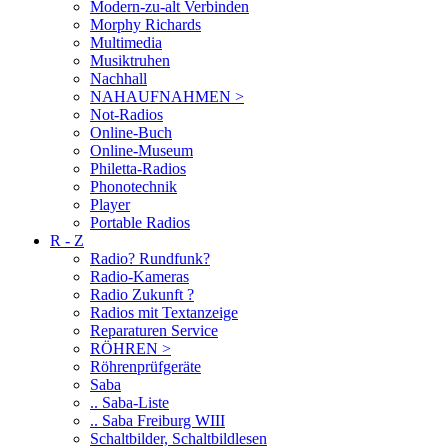
Modern-zu-alt Verbinden
Morphy Richards
Multimedia
Musiktruhen
Nachhall
NAHAUFNAHMEN >
Not-Radios
Online-Buch
Online-Museum
Philetta-Radios
Phonotechnik
Player
Portable Radios
R - Z
Radio? Rundfunk?
Radio-Kameras
Radio Zukunft ?
Radios mit Textanzeige
Reparaturen Service
RÖHREN >
Röhrenprüfgeräte
Saba
.. Saba-Liste
.. Saba Freiburg WIII
Schaltbilder, Schaltbildlesen