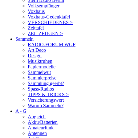
Stern Radio Berlin
Volksempfänger
Voxhaus
Voxhaus-Gedenktafel
VERSCHIEDENES >
Zeittafel
ZEITZEUGEN >
Sammeln
RADIO-FORUM WGF
Art Deco
Design
Musiktruhen
Papiermodelle
Sammelwut
Sammlerpreise
Sammlung geerbt?
Spass-Radios
TIPPS & TRICKS >
Versicherungswert
Warum Sammeln?
A - G
Abgleich
Akku/Batterien
Amateurfunk
Antennen