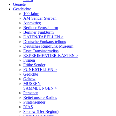
Geraete
Geschichte
100 Jahre
AM-Sender-Sterben
Atomkrieg
Berliner Fernsehturm
Berliner Funkturm
DATEN/TABELLEN >
Deutsche Funkausstellung
Deutsches Rundfunk-Museum
Erste Transistorradios
EXPERIMENTIER-KÄSTEN >
Firmen
Frühe Sender
FUNKSTELLEN >
Gedichte
Geltow
MUSEEN
SAMMLUNGEN >
Personen
Rettet unsere Radios
Piratensender
RIAS
Sacrow (Der Beginn)