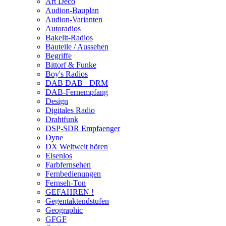
Art Deco
Audion-Bauplan
Audion-Varianten
Autoradios
Bakelit-Radios
Bauteile / Aussehen
Begriffe
Bittorf & Funke
Boy's Radios
DAB DAB+ DRM
DAB-Fernempfang
Design
Digitales Radio
Drahtfunk
DSP-SDR Empfaenger
Dyne
DX Weltweit hören
Eisenlos
Farbfernsehen
Fernbedienungen
Fernseh-Ton
GEFAHREN !
Gegentaktendstufen
Geographic
GFGF