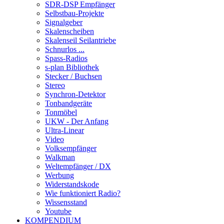
SDR-DSP Empfänger
Selbstbau-Projekte
Signalgeber
Skalenscheiben
Skalenseil Seilantriebe
Schnurlos ...
Spass-Radios
s-plan Bibliothek
Stecker / Buchsen
Stereo
Synchron-Detektor
Tonbandgeräte
Tonmöbel
UKW - Der Anfang
Ultra-Linear
Video
Volksempfänger
Walkman
Weltempfänger / DX
Werbung
Widerstandskode
Wie funktioniert Radio?
Wissensstand
Youtube
KOMPENDIUM