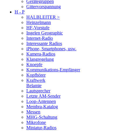
Gerätegruppen
Gittervorspannung
H - P
HALBLEITER >
Heinzelmann
HF-Vorstufe
Ingelen Geographic
Internet-Radio
Interessante Radios
iPhone, Smartphones, usw.
Kamera-Radios
Klangregelung
Knoepfe
Kommunikations-Empfänger
Kopfhörer
Kraftwerk
Belamie
Lautsprecher
Letzte AM-Sender
Loop-Antennen
Membra-Katalog
Messen
MHG-Schaltung
Mikrofone
Miniatur-Radios