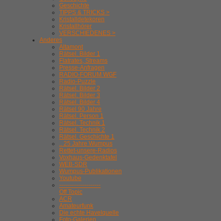
Geschichte
TIPPS & TRICKS >
Kristalldetekoren
Kristallhörer
VERSCHIEDENES >
Anderes
Altamont
Rätsel. Bilder 1
Flatrates, Streams
Presse-Anfragen
RADIO-FORUM WGF
Radio-Puzzle
Rätsel. Bilder 2
Rätsel. Bilder 3
Rätsel. Bilder 4
Rätsel 90 Jahre
Rätsel. Person 1
Rätsel. Technik 1
Rätsel. Technik 2
Rätsel. Geschichte 1
.. 25 Jahre Wumpus
Rettet-unsere-Radios
Voxhaus-Gedenktafel
WEB-SDR
Wumpus-Publikationen
Youtube
---------------------
Off Topic
ACR
Amateurfunk
Die echte Havelquelle
Foto-Galerien