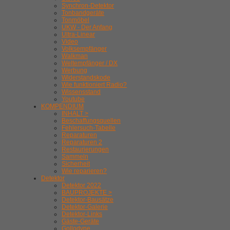
Synchron-Detektor
Tonbandgeräte
Tonmöbel
UKW - Der Anfang
Ultra-Linear
Video
Volksempfänger
Walkman
Weltempfänger / DX
Werbung
Widerstandskode
Wie funktioniert Radio?
Wissensstand
Youtube
KOMPENDIUM
INHALT >
Beschaffungsquellen
Fehlersuch-Tabelle
Reparaturen
Reparaturen 2
Restaurierungen
Sammeln
Sicherheit
Wie reparieren?
Detektor
Detektor 2022
BAUPROJEKTE >
Detektor-Bausätze
Detektor-Galerie
Detektor-Links
Gäste-Geräte
Gollodyne