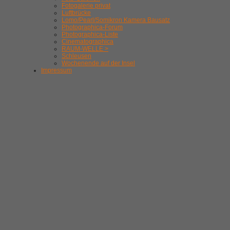
Fotogalerie privat
Luftbrücke
Lomo/Pearl/Somikron Kamera Bausatz
Photographica-Forum
Photographica-Liste
Cinematographica
RAUM-WELLE >
Schleusen
Wochenende auf der Insel
Impressum