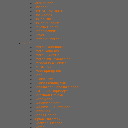
Musiktruhen
Nachhall
NAHAUFNAHMEN >
Not-Radios
Online-Buch
Online-Museum
Philetta-Radios
Phonotechnik
Player
Portable Radios
R - Z
Radio? Rundfunk?
Radio-Kameras
Radio Zukunft ?
Radios mit Textanzeige
Reparaturen Service
RÖHREN >
Röhrenprüfgeräte
Saba
.. Saba-Liste
.. Saba Freiburg WIII
Schaltbilder, Schaltbildlesen
SDR-DSP Empfänger
Selbstbau-Projekte
Signalgeber
Skalenscheiben
Skalenseil Seilantriebe
Schnurlos ...
Spass-Radios
s-plan Bibliothek
Stecker / Buchsen
Stereo