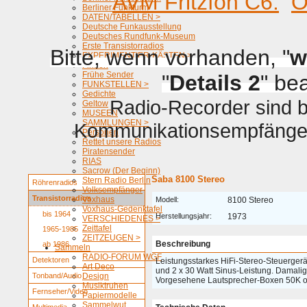
AVM Fritzfon C6.
O
Berliner Funkturm
DATEN/TABELLEN >
Deutsche Funkausstellung
Deutsches Rundfunk-Museum
Erste Transistorradios
Bitte, wenn vorhanden, "
w
EXPERIMENTIER-KÄSTEN >
Firmen
Frühe Sender
"
Details 2
" be
FUNKSTELLEN >
Gedichte
Radio-Recorder sind be
Geltow
MUSEEN
SAMMLUNGEN >
Kommunikationsempfänger 
Personen
Rettet unsere Radios
Piratensender
RIAS
Sacrow (Der Beginn)
Saba 8100 Stereo
Stern Radio Berlin
Röhrenradios
Volksempfänger
Transistorradios
Voxhaus
Modell:
8100 Stereo
Voxhaus-Gedenktafel
bis 1964
Herstellungsjahr:
1973
VERSCHIEDENES >
Zeittafel
1965-1985
ZEITZEUGEN >
Beschreibung
ab 1986
Sammeln
RADIO-FORUM WGF
Detektoren
Leistungsstarkes HiFi-Stereo-Steuerger
Art Deco
und 2 x 30 Watt Sinus-Leistung. Damalig
Tonband/Audio
Design
Vorgesehene Lautsprecher-Boxen 50K o
Musiktruhen
Fernseher/Video
Papiermodelle
Sammelwut