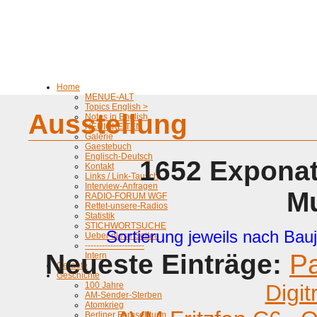
Home
MENUE-ALT
Topics English >
Ausstellung
Notes in English
NEUIGKEITEN
Galerie
Gaestebuch
Englisch-Deutsch
1652 Exponat
Kontakt
Links / Link-Tausch
Interview-Anfragen
M
RADIO-FORUM WGF
Rettet-unsere-Radios
Statistik
STICHWORTSUCHE
Sortierung jeweils nach Bauj
Ueber diese Seiten
---------------------
Neueste Einträge:
P
Intern
Geraete
Geschichte
100 Jahre
Digit
AM-Sender-Sterben
Atomkrieg
Berliner Fernsehturm