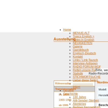
Home
MENUE-ALT
Topics English >
Ausstellung
Notes in English
NEUIGKEITEN
Galerie
Gaestebuch
Englisch-Deutsch
Kontakt
Links / Link-Tausch
Interview-Anfragen
RADIO-FORUM WGF
Bitte, w
Rettet-unsere-Radios
Statistik
Radio-Recorder
STICHWORTSUCHE
Ueber diese Seiten
Nordme
Röhrenradios
---------------------
Intern
Transistorradios
Modell:
Geraete
Geschichte
bis 1964
Herstell
100 Jahre
1965-1985
AM-Sender-Sterben
Atomkrieg
Besch
ab 1986
Berliner Fernsehturm