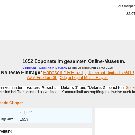
Fuer Smartph
23.07
1652 Exponate im gesamten Online-Museum.
Sortierung jeweils nach Baujahr.
Letzte Bearbeitung: 14.03.2026
Neueste Einträge:
Panasonic RF-521
,
Technisat Digitradio 550IR
AVM Fritzfon C6.
Odejoi Digital Music Player.
enn vorhanden, "
weitere Ansicht
", "
Details 1
" und "
Details 2
" beachten.
Spez
 sind bei Transistorradios zu finden. Kommunikationsempfänger teilweise auch b
nde Clipper
Clipper
ungsjahr:
1959
reibung