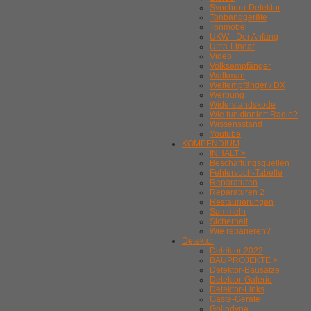
Synchron-Detektor
Tonbandgeräte
Tonmöbel
UKW - Der Anfang
Ultra-Linear
Video
Volksempfänger
Walkman
Weltempfänger / DX
Werbung
Widerstandskode
Wie funktioniert Radio?
Wissensstand
Youtube
KOMPENDIUM
INHALT >
Beschaffungsquellen
Fehlersuch-Tabelle
Reparaturen
Reparaturen 2
Restaurierungen
Sammeln
Sicherheit
Wie reparieren?
Detektor
Detektor 2022
BAUPROJEKTE >
Detektor-Bausätze
Detektor-Galerie
Detektor-Links
Gäste-Geräte
Gollodyne