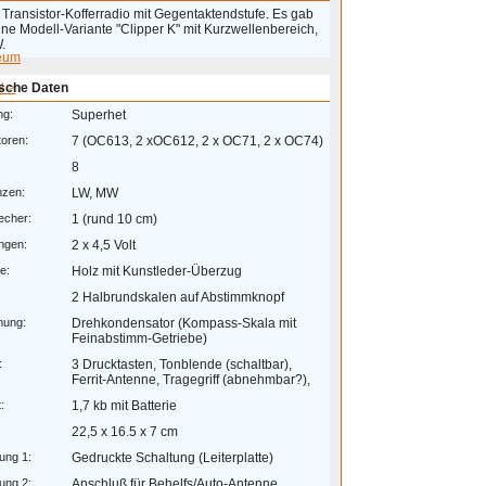
Transistor-Kofferradio mit Gegentaktendstufe. Es gab
ne Modell-Variante "Clipper K" mit Kurzwellenbereich,
W.
eum
 >
sche Daten
ng:
Superhet
toren:
7 (OC613, 2 xOC612, 2 x OC71, 2 x OC74)
8
nzen:
LW, MW
echer:
1 (rund 10 cm)
ngen:
2 x 4,5 Volt
e:
Holz mit Kunstleder-Überzug
2 Halbrundskalen auf Abstimmknopf
mung:
Drehkondensator (Kompass-Skala mit
Feinabstimm-Getriebe)
:
3 Drucktasten, Tonblende (schaltbar),
Ferrit-Antenne, Tragegriff (abnehmbar?),
:
1,7 kb mit Batterie
22,5 x 16.5 x 7 cm
ung 1:
Gedruckte Schaltung (Leiterplatte)
ung 2:
Anschluß für Behelfs/Auto-Antenne,