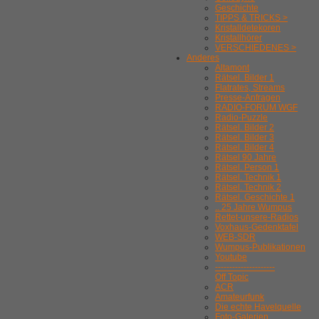
Geschichte
TIPPS & TRICKS >
Kristalldetekoren
Kristallhörer
VERSCHIEDENES >
Anderes
Altamont
Rätsel. Bilder 1
Flatrates, Streams
Presse-Anfragen
RADIO-FORUM WGF
Radio-Puzzle
Rätsel. Bilder 2
Rätsel. Bilder 3
Rätsel. Bilder 4
Rätsel 90 Jahre
Rätsel. Person 1
Rätsel. Technik 1
Rätsel. Technik 2
Rätsel. Geschichte 1
.. 25 Jahre Wumpus
Rettet-unsere-Radios
Voxhaus-Gedenktafel
WEB-SDR
Wumpus-Publikationen
Youtube
---------------------
Off Topic
ACR
Amateurfunk
Die echte Havelquelle
Foto-Galerien