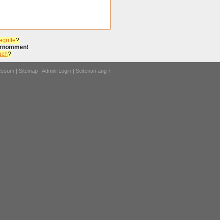
griffe
?
bernommen!
uch
?
ressum
|
Sitemap
|
Admin-Login
|
Seitenanfang ↑