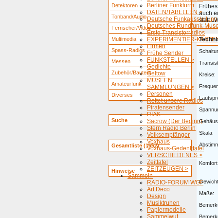
Berliner Funkturm
Detektoren
Frühes 
DATEN/TABELLEN >
auch ei
Tonband/Audio
Deutsche Funkausstellung
statt L
Deutsches Rundfunk-Mus
Fernseher/Video
Erste Transistorradios
Multimedia
EXPERIMENTIER-KÄSTEN
Techni
Firmen
Spass-Radios
Schaltu
Frühe Sender
FUNKSTELLEN >
Messen
Transis
Gedichte
Zubehör/Bauteile
Geltow
Kreise:
MUSEEN
Amateurfunk
Freque
SAMMLUNGEN >
Personen
Diverses
Lautspr
Rettet unsere Radios
Piratensender
Spannu
RIAS
Suche
Sacrow (Der Beginn)
Gehäus
Stern Radio Berlin
Skala:
Volksempfänger
Voxhaus
Abstim
Gesamtliste (1652)
Voxhaus-Gedenktafel
VERSCHIEDENES >
Zeittafel
Komfort
ZEITZEUGEN >
Hinweise
Sammeln
Gewicht
RADIO-FORUM WGF
Art Deco
Maße:
Design
Musiktruhen
Bemerk
Papiermodelle
Sammelwut
Bemerk