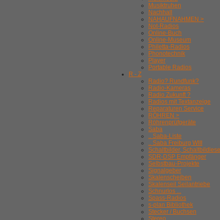
Musiktruhen
Nachhall
NAHAUFNAHMEN >
Not-Radios
Online-Buch
Online-Museum
Philetta-Radios
Phonotechnik
Player
Portable Radios
R - Z
Radio? Rundfunk?
Radio-Kameras
Radio Zukunft ?
Radios mit Textanzeige
Reparaturen Service
RÖHREN >
Röhrenprüfgeräte
Saba
.. Saba-Liste
.. Saba Freiburg WIII
Schaltbilder, Schaltbildles
SDR-DSP Empfänger
Selbstbau-Projekte
Signalgeber
Skalenscheiben
Skalenseil Seilantriebe
Schnurlos ...
Spass-Radios
s-plan Bibliothek
Stecker / Buchsen
Stereo