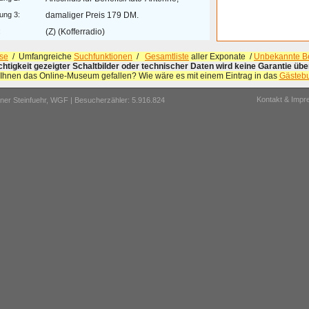
ung 3:
damaliger Preis 179 DM.
:
(Z) (Kofferradio)
se
/ Umfangreiche
Suchfunktionen
/
Gesamtliste
aller Exponate /
Unbekannte Be
ichtigkeit gezeigter Schaltbilder oder technischer Daten wird keine Garantie ü
 Ihnen das Online-Museum gefallen? Wie wäre es mit einem Eintrag in das
Gästeb
Kontakt & Imp
er Steinfuehr,
WGF
| Besucherzähler: 5.916.824