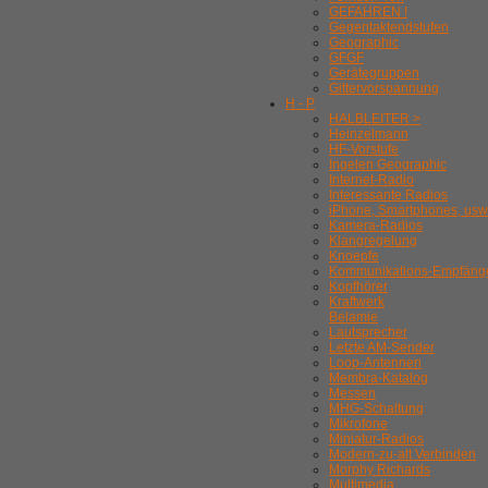
GEFAHREN !
Gegentaktendstufen
Geographic
GFGF
Gerätegruppen
Gittervorspannung
H - P
HALBLEITER >
Heinzelmann
HF-Vorstufe
Ingelen Geographic
Internet-Radio
Interessante Radios
iPhone, Smartphones, usw
Kamera-Radios
Klangregelung
Knoepfe
Kommunikations-Empfäng
Kopfhörer
Kraftwerk
Belamie
Lautsprecher
Letzte AM-Sender
Loop-Antennen
Membra-Katalog
Messen
MHG-Schaltung
Mikrofone
Miniatur-Radios
Modern-zu-alt Verbinden
Morphy Richards
Multimedia