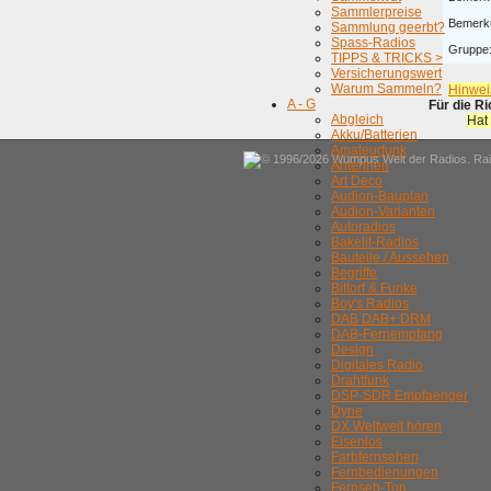
Sammlerpreise
Bemerk
Sammlung geerbt?
Spass-Radios
Gruppe
TIPPS & TRICKS >
Versicherungswert
Warum Sammeln?
Hinwei
A - G
Für die R
Abgleich
Hat
Akku/Batterien
Amateurfunk
© 1996/2026 Wumpus Welt der Radios. Rain
Antennen
Art Deco
Audion-Bauplan
Audion-Varianten
Autoradios
Bakelit-Radios
Bauteile / Aussehen
Begriffe
Bittorf & Funke
Boy's Radios
DAB DAB+ DRM
DAB-Fernempfang
Design
Digitales Radio
Drahtfunk
DSP-SDR Empfaenger
Dyne
DX Weltweit hören
Eisenlos
Farbfernsehen
Fernbedienungen
Fernseh-Ton