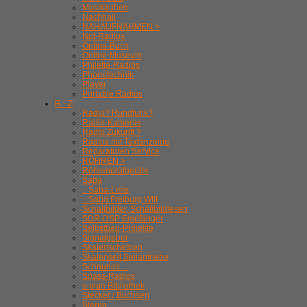
Musiktruhen
Nachhall
NAHAUFNAHMEN >
Not-Radios
Online-Buch
Online-Museum
Philetta-Radios
Phonotechnik
Player
Portable Radios
R - Z
Radio? Rundfunk?
Radio-Kameras
Radio Zukunft ?
Radios mit Textanzeige
Reparaturen Service
RÖHREN >
Röhrenprüfgeräte
Saba
.. Saba-Liste
.. Saba Freiburg WIII
Schaltbilder, Schaltbildlesen
SDR-DSP Empfänger
Selbstbau-Projekte
Signalgeber
Skalenscheiben
Skalenseil Seilantriebe
Schnurlos ...
Spass-Radios
s-plan Bibliothek
Stecker / Buchsen
Stereo