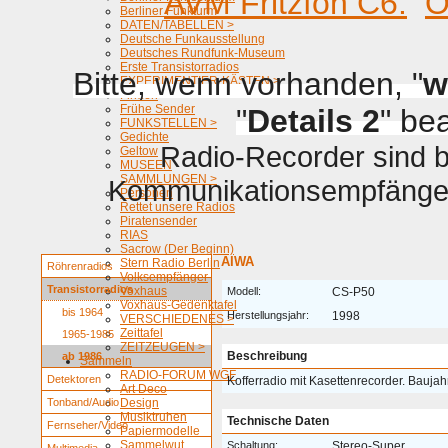
AVM Fritzfon C6.
O
Berliner Funkturm
DATEN/TABELLEN >
Deutsche Funkausstellung
Deutsches Rundfunk-Museum
Erste Transistorradios
Bitte, wenn vorhanden, "
w
EXPERIMENTIER-KÄSTEN >
Firmen
Frühe Sender
"
Details 2
" be
FUNKSTELLEN >
Gedichte
Radio-Recorder sind be
Geltow
MUSEEN
SAMMLUNGEN >
Kommunikationsempfänger 
Personen
Rettet unsere Radios
Piratensender
RIAS
Sacrow (Der Beginn)
AIWA
Stern Radio Berlin
Röhrenradios
Volksempfänger
Transistorradios
Voxhaus
Modell:
CS-P50
Voxhaus-Gedenktafel
bis 1964
Herstellungsjahr:
1998
VERSCHIEDENES >
Zeittafel
1965-1985
ZEITZEUGEN >
Beschreibung
ab 1986
Sammeln
RADIO-FORUM WGF
Detektoren
Kofferradio mit Kasettenrecorder. Baujah
Art Deco
Tonband/Audio
Design
Musiktruhen
Technische Daten
Fernseher/Video
Papiermodelle
Sammelwut
Schaltung:
Stereo-Super