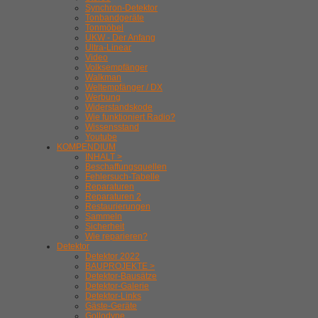
Synchron-Detektor
Tonbandgeräte
Tonmöbel
UKW - Der Anfang
Ultra-Linear
Video
Volksempfänger
Walkman
Weltempfänger / DX
Werbung
Widerstandskode
Wie funktioniert Radio?
Wissensstand
Youtube
KOMPENDIUM
INHALT >
Beschaffungsquellen
Fehlersuch-Tabelle
Reparaturen
Reparaturen 2
Restaurierungen
Sammeln
Sicherheit
Wie reparieren?
Detektor
Detektor 2022
BAUPROJEKTE >
Detektor-Bausätze
Detektor-Galerie
Detektor-Links
Gäste-Geräte
Gollodyne