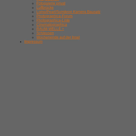
Fotogalerie privat
Luftbrücke
Lomo/Pearl/Somikron Kamera Bausatz
Photographica-Forum
Photographica-Liste
Cinematographica
RAUM-WELLE >
Schleusen
Wochenende auf der Insel
Impressum