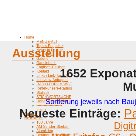
Home
MENUE-ALT
Topics English >
Ausstellung
Notes in English
NEUIGKEITEN
Galerie
Gaestebuch
Englisch-Deutsch
1652 Exponat
Kontakt
Links / Link-Tausch
Interview-Anfragen
M
RADIO-FORUM WGF
Rettet-unsere-Radios
Statistik
STICHWORTSUCHE
Sortierung jeweils nach Bauj
Ueber diese Seiten
---------------------
Neueste Einträge:
P
Intern
Geraete
Geschichte
100 Jahre
Digit
AM-Sender-Sterben
Atomkrieg
Berliner Fernsehturm