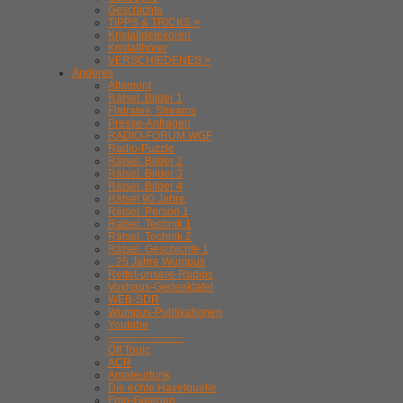
Geschichte
TIPPS & TRICKS >
Kristalldetekoren
Kristallhörer
VERSCHIEDENES >
Anderes
Altamont
Rätsel. Bilder 1
Flatrates, Streams
Presse-Anfragen
RADIO-FORUM WGF
Radio-Puzzle
Rätsel. Bilder 2
Rätsel. Bilder 3
Rätsel. Bilder 4
Rätsel 90 Jahre
Rätsel. Person 1
Rätsel. Technik 1
Rätsel. Technik 2
Rätsel. Geschichte 1
.. 25 Jahre Wumpus
Rettet-unsere-Radios
Voxhaus-Gedenktafel
WEB-SDR
Wumpus-Publikationen
Youtube
---------------------
Off Topic
ACR
Amateurfunk
Die echte Havelquelle
Foto-Galerien