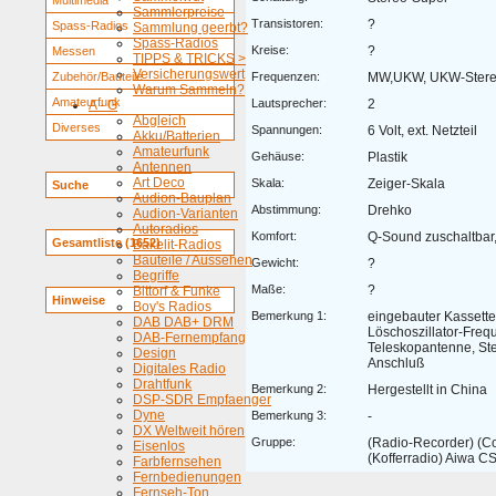
Multimedia
Sammlerpreise
Transistoren:
?
Spass-Radios
Sammlung geerbt?
Spass-Radios
Kreise:
?
Messen
TIPPS & TRICKS >
Versicherungswert
Zubehör/Bauteile
Frequenzen:
MW,UKW, UKW-Stere
Warum Sammeln?
Amateurfunk
Lautsprecher:
2
A - G
Abgleich
Diverses
Spannungen:
6 Volt, ext. Netzteil
Akku/Batterien
Amateurfunk
Gehäuse:
Plastik
Antennen
Art Deco
Skala:
Zeiger-Skala
Suche
Audion-Bauplan
Abstimmung:
Drehko
Audion-Varianten
Autoradios
Komfort:
Q-Sound zuschaltbar
Gesamtliste (1652)
Bakelit-Radios
Bauteile / Aussehen
Gewicht:
?
Begriffe
Maße:
?
Bittorf & Funke
Hinweise
Boy's Radios
Bemerkung 1:
eingebauter Kassett
DAB DAB+ DRM
Löschoszillator-Freq
DAB-Fernempfang
Teleskopantenne, St
Design
Anschluß
Digitales Radio
Drahtfunk
Bemerkung 2:
Hergestellt in China
DSP-SDR Empfaenger
Dyne
Bemerkung 3:
-
DX Weltweit hören
Gruppe:
(Radio-Recorder) (C
Eisenlos
(Kofferradio) Aiwa C
Farbfernsehen
Fernbedienungen
Fernseh-Ton