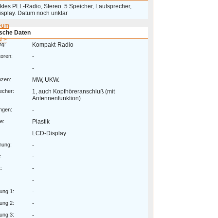
tes PLL-Radio, Stereo. 5 Speicher, Lautsprecher,
splay. Datum noch unklar
eum
sche Daten
 >
ng:
Kompakt-Radio
toren:
-
-
nzen:
MW, UKW.
echer:
1, auch Kopfhöreranschluß (mit
Antennenfunktion)
ngen:
-
e:
Plastik
LCD-Display
mung:
-
:
-
:
-
-
ung 1:
-
ung 2:
-
ung 3:
-