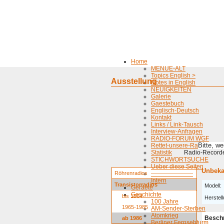
Home
MENUE-ALT
Topics English >
Ausstellung
Notes in English
NEUIGKEITEN
Galerie
Gaestebuch
Englisch-Deutsch
Kontakt
Links / Link-Tausch
Interview-Anfragen
RADIO-FORUM WGF
Bitte, w
Rettet-unsere-Radios
Statistik
Radio-Recorder
STICHWORTSUCHE
Ueber diese Seiten
Unbeka
Röhrenradios
---------------------
Intern
Transistorradios
Modell:
Geraete
Geschichte
bis 1964
Herstell
100 Jahre
1965-1985
AM-Sender-Sterben
Atomkrieg
Besch
ab 1986
Berliner Fernsehturm