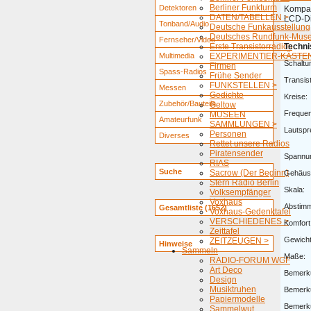
Berliner Funkturm
Detektoren
Kompak
DATEN/TABELLEN >
LCD-Di
Tonband/Audio
Deutsche Funkausstellung
Deutsches Rundfunk-Mus
Fernseher/Video
Erste Transistorradios
Techni
Multimedia
EXPERIMENTIER-KÄSTEN
Schaltu
Firmen
Spass-Radios
Frühe Sender
Transis
FUNKSTELLEN >
Messen
Gedichte
Kreise:
Zubehör/Bauteile
Geltow
Freque
MUSEEN
Amateurfunk
SAMMLUNGEN >
Lautspr
Personen
Diverses
Rettet unsere Radios
Piratensender
Spannu
RIAS
Suche
Sacrow (Der Beginn)
Gehäus
Stern Radio Berlin
Skala:
Volksempfänger
Voxhaus
Abstim
Gesamtliste (1652)
Voxhaus-Gedenktafel
VERSCHIEDENES >
Komfort
Zeittafel
Gewicht
ZEITZEUGEN >
Hinweise
Sammeln
Maße:
RADIO-FORUM WGF
Art Deco
Bemerk
Design
Musiktruhen
Bemerk
Papiermodelle
Bemerk
Sammelwut