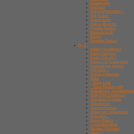
Musiktruhen
Nachhall
NAHAUFNAHMEN >
Not-Radios
Online-Buch
Online-Museum
Philetta-Radios
Phonotechnik
Player
Portable Radios
R - Z
Radio? Rundfunk?
Radio-Kameras
Radio Zukunft ?
Radios mit Textanzeige
Reparaturen Service
RÖHREN >
Röhrenprüfgeräte
Saba
.. Saba-Liste
.. Saba Freiburg WIII
Schaltbilder, Schaltbildles
SDR-DSP Empfänger
Selbstbau-Projekte
Signalgeber
Skalenscheiben
Skalenseil Seilantriebe
Schnurlos ...
Spass-Radios
s-plan Bibliothek
Stecker / Buchsen
Stereo