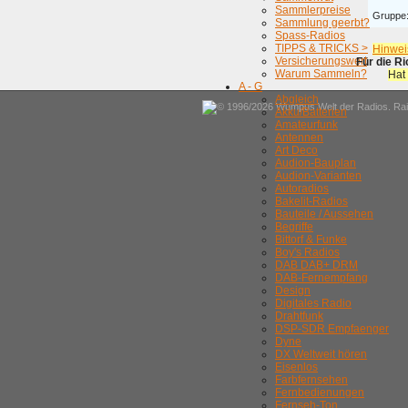
Sammlerpreise
Gruppe
Sammlung geerbt?
Spass-Radios
TIPPS & TRICKS >
Hinwei
Versicherungswert
Für die R
Warum Sammeln?
Hat
A - G
Abgleich
© 1996/2026 Wumpus Welt der Radios. Rain
Akku/Batterien
Amateurfunk
Antennen
Art Deco
Audion-Bauplan
Audion-Varianten
Autoradios
Bakelit-Radios
Bauteile / Aussehen
Begriffe
Bittorf & Funke
Boy's Radios
DAB DAB+ DRM
DAB-Fernempfang
Design
Digitales Radio
Drahtfunk
DSP-SDR Empfaenger
Dyne
DX Weltweit hören
Eisenlos
Farbfernsehen
Fernbedienungen
Fernseh-Ton