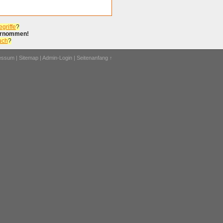
griffe
?
bernommen!
uch
?
ressum
|
Sitemap
|
Admin-Login
|
Seitenanfang ↑