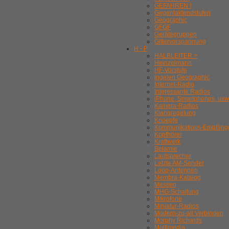
GEFAHREN !
Gegentaktendstufen
Geographic
GFGF
Gerätegruppen
Gittervorspannung
H - P
HALBLEITER >
Heinzelmann
HF-Vorstufe
Ingelen Geographic
Internet-Radio
Interessante Radios
iPhone, Smartphones, usw
Kamera-Radios
Klangregelung
Knoepfe
Kommunikations-Empfäng
Kopfhörer
Kraftwerk
Belamie
Lautsprecher
Letzte AM-Sender
Loop-Antennen
Membra-Katalog
Messen
MHG-Schaltung
Mikrofone
Miniatur-Radios
Modern-zu-alt Verbinden
Morphy Richards
Multimedia