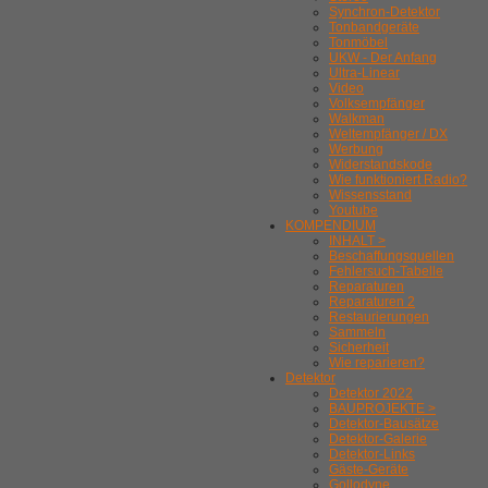
Synchron-Detektor
Tonbandgeräte
Tonmöbel
UKW - Der Anfang
Ultra-Linear
Video
Volksempfänger
Walkman
Weltempfänger / DX
Werbung
Widerstandskode
Wie funktioniert Radio?
Wissensstand
Youtube
KOMPENDIUM
INHALT >
Beschaffungsquellen
Fehlersuch-Tabelle
Reparaturen
Reparaturen 2
Restaurierungen
Sammeln
Sicherheit
Wie reparieren?
Detektor
Detektor 2022
BAUPROJEKTE >
Detektor-Bausätze
Detektor-Galerie
Detektor-Links
Gäste-Geräte
Gollodyne