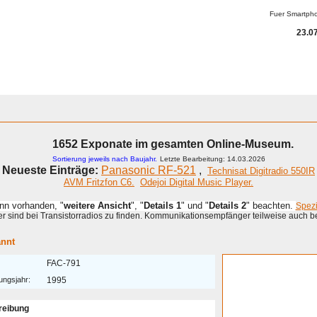
Fuer Smartph
23.07
1652 Exponate im gesamten Online-Museum.
Sortierung jeweils nach Baujahr.
Letzte Bearbeitung: 14.03.2026
Neueste Einträge:
Panasonic RF-521
,
Technisat Digitradio 550IR
AVM Fritzfon C6.
Odejoi Digital Music Player.
enn vorhanden, "
weitere Ansicht
", "
Details 1
" und "
Details 2
" beachten.
Spez
 sind bei Transistorradios zu finden. Kommunikationsempfänger teilweise auch b
nnt
FAC-791
ungsjahr:
1995
reibung