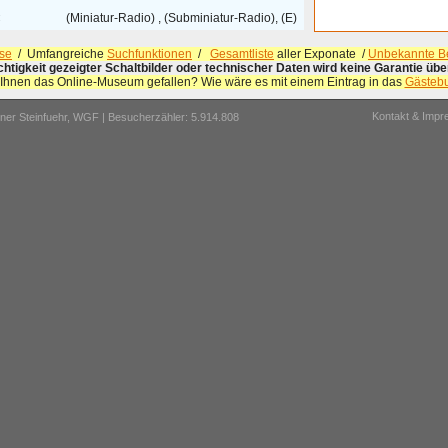
:
(Miniatur-Radio) , (Subminiatur-Radio), (E)
se
/ Umfangreiche
Suchfunktionen
/
Gesamtliste
aller Exponate /
Unbekannte Be
ichtigkeit gezeigter Schaltbilder oder technischer Daten wird keine Garantie ü
 Ihnen das Online-Museum gefallen? Wie wäre es mit einem Eintrag in das
Gästeb
Kontakt & Imp
er Steinfuehr,
WGF
| Besucherzähler: 5.914.808