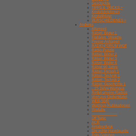
Geschichte
TIPPS & TRICKS >
Kristalldetekoren
Kristallhörer
VERSCHIEDENES >
Anderes
Altamont
Rätsel. Bilder 1
Flatrates, Streams
Presse-Anfragen
RADIO-FORUM WGF
Radio-Puzzle
Rätsel. Bilder 2
Rätsel. Bilder 3
Rätsel. Bilder 4
Rätsel 90 Jahre
Rätsel. Person 1
Rätsel. Technik 1
Rätsel. Technik 2
Rätsel. Geschichte 1
.. 25 Jahre Wumpus
Rettet-unsere-Radios
Voxhaus-Gedenktafel
WEB-SDR
Wumpus-Publikationen
Youtube
---------------------
Off Topic
ACR
Amateurfunk
Die echte Havelquelle
Foto-Galerien