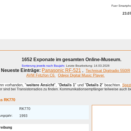
Fuer Smartph
23.07
1652 Exponate im gesamten Online-Museum.
Sortierung jeweils nach Baujahr.
Letzte Bearbeitung: 14.03.2026
Neueste Einträge:
Panasonic RF-521
,
Technisat Digitradio 550IR
AVM Fritzfon C6.
Odejoi Digital Music Player.
enn vorhanden, "
weitere Ansicht
", "
Details 1
" und "
Details 2
" beachten.
Spez
 sind bei Transistorradios zu finden. Kommunikationsempfänger teilweise auch b
s RK770
RK770
ungsjahr:
1993
reibung