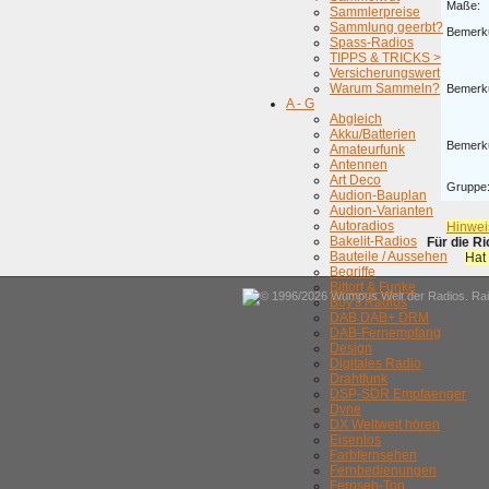
Maße:
Sammlerpreise
Sammlung geerbt?
Bemerk
Spass-Radios
TIPPS & TRICKS >
Versicherungswert
Warum Sammeln?
Bemerk
A - G
Abgleich
Akku/Batterien
Bemerk
Amateurfunk
Antennen
Art Deco
Gruppe
Audion-Bauplan
Audion-Varianten
Autoradios
Hinwei
Bakelit-Radios
Für die R
Bauteile / Aussehen
Hat
Begriffe
Bittorf & Funke
© 1996/2026 Wumpus Welt der Radios. Rain
Boy's Radios
DAB DAB+ DRM
DAB-Fernempfang
Design
Digitales Radio
Drahtfunk
DSP-SDR Empfaenger
Dyne
DX Weltweit hören
Eisenlos
Farbfernsehen
Fernbedienungen
Fernseh-Ton