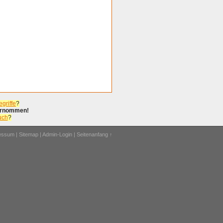
griffe
?
bernommen!
uch
?
ressum
|
Sitemap
|
Admin-Login
|
Seitenanfang ↑