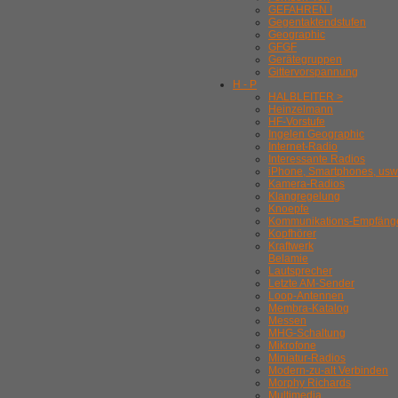
GEFAHREN !
Gegentaktendstufen
Geographic
GFGF
Gerätegruppen
Gittervorspannung
H - P
HALBLEITER >
Heinzelmann
HF-Vorstufe
Ingelen Geographic
Internet-Radio
Interessante Radios
iPhone, Smartphones, usw
Kamera-Radios
Klangregelung
Knoepfe
Kommunikations-Empfäng
Kopfhörer
Kraftwerk
Belamie
Lautsprecher
Letzte AM-Sender
Loop-Antennen
Membra-Katalog
Messen
MHG-Schaltung
Mikrofone
Miniatur-Radios
Modern-zu-alt Verbinden
Morphy Richards
Multimedia