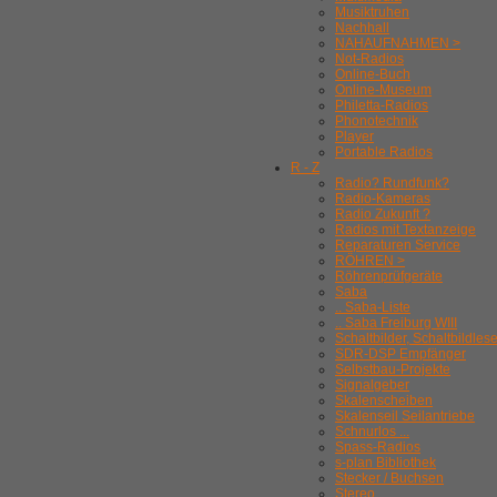
Musiktruhen
Nachhall
NAHAUFNAHMEN >
Not-Radios
Online-Buch
Online-Museum
Philetta-Radios
Phonotechnik
Player
Portable Radios
R - Z
Radio? Rundfunk?
Radio-Kameras
Radio Zukunft ?
Radios mit Textanzeige
Reparaturen Service
RÖHREN >
Röhrenprüfgeräte
Saba
.. Saba-Liste
.. Saba Freiburg WIII
Schaltbilder, Schaltbildles
SDR-DSP Empfänger
Selbstbau-Projekte
Signalgeber
Skalenscheiben
Skalenseil Seilantriebe
Schnurlos ...
Spass-Radios
s-plan Bibliothek
Stecker / Buchsen
Stereo