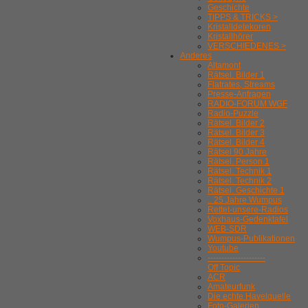
Geschichte
TIPPS & TRICKS >
Kristalldetekoren
Kristallhörer
VERSCHIEDENES >
Anderes
Altamont
Rätsel. Bilder 1
Flatrates, Streams
Presse-Anfragen
RADIO-FORUM WGF
Radio-Puzzle
Rätsel. Bilder 2
Rätsel. Bilder 3
Rätsel. Bilder 4
Rätsel 90 Jahre
Rätsel. Person 1
Rätsel. Technik 1
Rätsel. Technik 2
Rätsel. Geschichte 1
.. 25 Jahre Wumpus
Rettet-unsere-Radios
Voxhaus-Gedenktafel
WEB-SDR
Wumpus-Publikationen
Youtube
---------------------
Off Topic
ACR
Amateurfunk
Die echte Havelquelle
Foto-Galerien