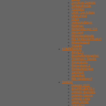
Synchron-Detektor
Tonbandgeräte
Tonmöbel
UKW - Der Anfang
Ultra-Linear
Video
Volksempfänger
Walkman
Weltempfänger / DX
Werbung
Widerstandskode
Wie funktioniert Radio?
Wissensstand
Youtube
KOMPENDIUM
INHALT >
Beschaffungsquellen
Fehlersuch-Tabelle
Reparaturen
Reparaturen 2
Restaurierungen
Sammeln
Sicherheit
Wie reparieren?
Detektor
Detektor 2022
BAUPROJEKTE >
Detektor-Bausätze
Detektor-Galerie
Detektor-Links
Gäste-Geräte
Gollodyne