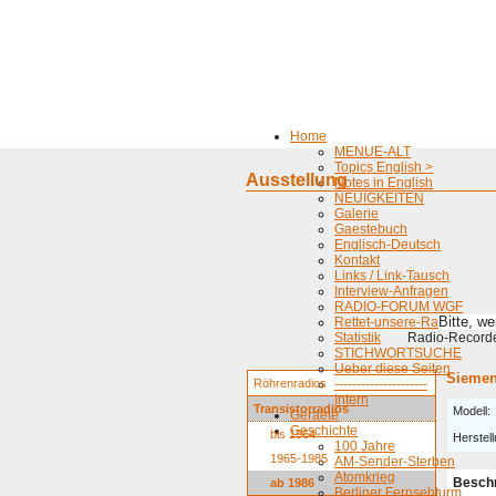
Home
MENUE-ALT
Topics English >
Ausstellung
Notes in English
NEUIGKEITEN
Galerie
Gaestebuch
Englisch-Deutsch
Kontakt
Links / Link-Tausch
Interview-Anfragen
RADIO-FORUM WGF
Bitte, w
Rettet-unsere-Radios
Statistik
Radio-Recorder
STICHWORTSUCHE
Ueber diese Seiten
Siemen
Röhrenradios
---------------------
Intern
Transistorradios
Modell:
Geraete
Geschichte
bis 1964
Herstell
100 Jahre
1965-1985
AM-Sender-Sterben
Atomkrieg
Besch
ab 1986
Berliner Fernsehturm