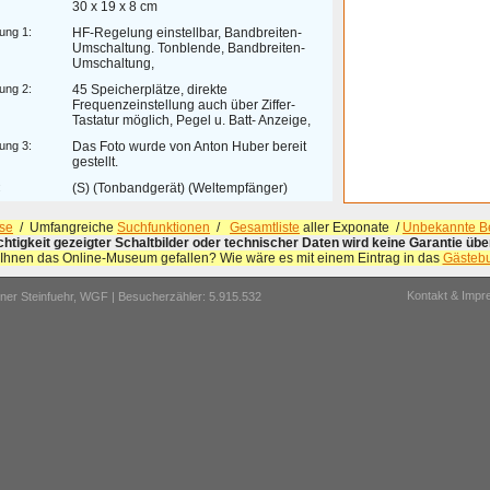
30 x 19 x 8 cm
ung 1:
HF-Regelung einstellbar, Bandbreiten-
Umschaltung. Tonblende, Bandbreiten-
Umschaltung,
ung 2:
45 Speicherplätze, direkte
Frequenzeinstellung auch über Ziffer-
Tastatur möglich, Pegel u. Batt- Anzeige,
ung 3:
Das Foto wurde von Anton Huber bereit
gestellt.
:
(S) (Tonbandgerät) (Weltempfänger)
se
/ Umfangreiche
Suchfunktionen
/
Gesamtliste
aller Exponate /
Unbekannte Be
ichtigkeit gezeigter Schaltbilder oder technischer Daten wird keine Garantie ü
 Ihnen das Online-Museum gefallen? Wie wäre es mit einem Eintrag in das
Gästeb
Kontakt & Imp
er Steinfuehr,
WGF
| Besucherzähler: 5.915.532