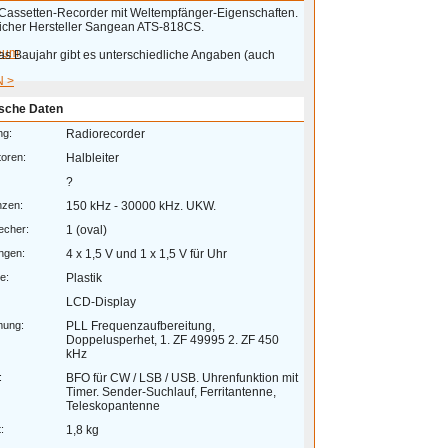
Cassetten-Recorder mit Weltempfänger-Eigenschaften.
licher Hersteller Sangean ATS-818CS.
eum
as Baujahr gibt es unterschiedliche Angaben (auch
 >
sche Daten
ng:
Radiorecorder
toren:
Halbleiter
?
nzen:
150 kHz - 30000 kHz. UKW.
echer:
1 (oval)
ngen:
4 x 1,5 V und 1 x 1,5 V für Uhr
e:
Plastik
LCD-Display
mung:
PLL Frequenzaufbereitung,
Doppelusperhet, 1. ZF 49995 2. ZF 450
kHz
:
BFO für CW / LSB / USB. Uhrenfunktion mit
Timer. Sender-Suchlauf, Ferritantenne,
Teleskopantenne
:
1,8 kg