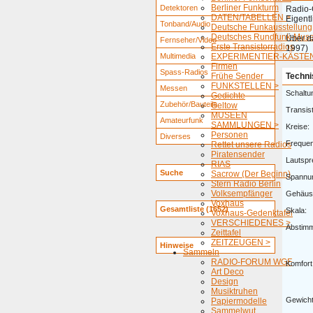
Berliner Funkturm
Detektoren
Radio-
DATEN/TABELLEN >
Eigent
Tonband/Audio
Deutsche Funkausstellung
Deutsches Rundfunk-Mus
Über d
Fernseher/Video
Erste Transistorradios
1997)
Multimedia
EXPERIMENTIER-KÄSTEN
Firmen
Spass-Radios
Frühe Sender
Techni
FUNKSTELLEN >
Messen
Schaltu
Gedichte
Zubehör/Bauteile
Geltow
Transis
MUSEEN
Amateurfunk
SAMMLUNGEN >
Kreise:
Personen
Diverses
Freque
Rettet unsere Radios
Piratensender
Lautspr
RIAS
Suche
Sacrow (Der Beginn)
Spannu
Stern Radio Berlin
Volksempfänger
Gehäus
Voxhaus
Gesamtliste (1652)
Skala:
Voxhaus-Gedenktafel
VERSCHIEDENES >
Abstim
Zeittafel
ZEITZEUGEN >
Hinweise
Sammeln
RADIO-FORUM WGF
Komfort
Art Deco
Design
Musiktruhen
Gewicht
Papiermodelle
Sammelwut