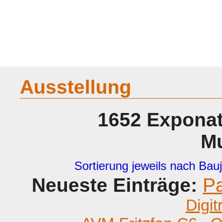
Home
Geraete
Geschichte
Sammeln
A - G
H - P
R -
Ausstellung
1652 Exponat
M
Sortierung jeweils nach Bauj
Neueste Einträge:
P
Digit