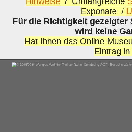
Hinweise
/ Umfangreiche
S
Exponate /
U
Für die Richtigkeit gezeigter
wird keine G
Hat Ihnen das Online-Museu
Eintrag i
© 1996/2026 Wumpus Welt der Radios. Rainer Steinfuehr,
WGF
| Besucherzähler