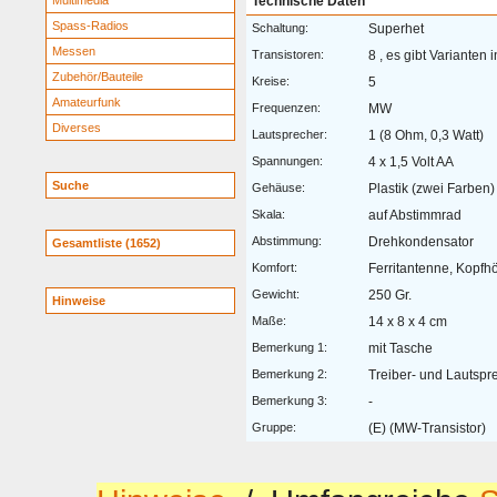
Multimedia
Technische Daten
Spass-Radios
Schaltung:
Superhet
Messen
Transistoren:
8 , es gibt Varianten
Zubehör/Bauteile
Kreise:
5
Amateurfunk
Frequenzen:
MW
Diverses
Lautsprecher:
1 (8 Ohm, 0,3 Watt)
Spannungen:
4 x 1,5 Volt AA
Suche
Gehäuse:
Plastik (zwei Farben)
Skala:
auf Abstimmrad
Abstimmung:
Drehkondensator
Gesamtliste (1652)
Komfort:
Ferritantenne, Kopfh
Gewicht:
250 Gr.
Hinweise
Maße:
14 x 8 x 4 cm
Bemerkung 1:
mit Tasche
Bemerkung 2:
Treiber- und Lautspr
Bemerkung 3:
-
Gruppe:
(E) (MW-Transistor)