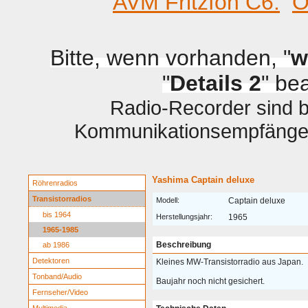
AVM Fritzfon C6.
O
Bitte, wenn vorhanden, "
w
"
Details 2
" be
Radio-Recorder sind be
Kommunikationsempfänger 
Yashima Captain deluxe
Röhrenradios
Transistorradios
Modell:
Captain deluxe
bis 1964
Herstellungsjahr:
1965
1965-1985
Beschreibung
ab 1986
Detektoren
Kleines MW-Transistorradio aus Japan.
Tonband/Audio
Baujahr noch nicht gesichert.
Fernseher/Video