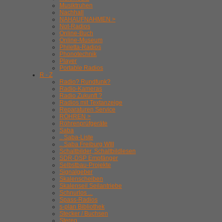
Musiktruhen
Nachhall
NAHAUFNAHMEN >
Not-Radios
Online-Buch
Online-Museum
Philetta-Radios
Phonotechnik
Player
Portable Radios
R - Z
Radio? Rundfunk?
Radio-Kameras
Radio Zukunft ?
Radios mit Textanzeige
Reparaturen Service
RÖHREN >
Röhrenprüfgeräte
Saba
.. Saba-Liste
.. Saba Freiburg WIII
Schaltbilder, Schaltbildlesen
SDR-DSP Empfänger
Selbstbau-Projekte
Signalgeber
Skalenscheiben
Skalenseil Seilantriebe
Schnurlos ...
Spass-Radios
s-plan Bibliothek
Stecker / Buchsen
Stereo