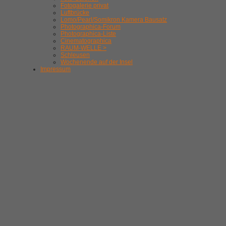
Fotogalerie privat
Luftbrücke
Lomo/Pearl/Somikron Kamera Bausatz
Photographica-Forum
Photographica-Liste
Cinematographica
RAUM-WELLE >
Schleusen
Wochenende auf der Insel
Impressum