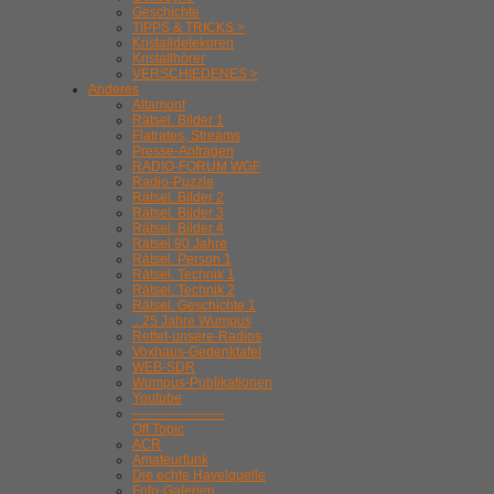
Geschichte
TIPPS & TRICKS >
Kristalldetekoren
Kristallhörer
VERSCHIEDENES >
Anderes
Altamont
Rätsel. Bilder 1
Flatrates, Streams
Presse-Anfragen
RADIO-FORUM WGF
Radio-Puzzle
Rätsel. Bilder 2
Rätsel. Bilder 3
Rätsel. Bilder 4
Rätsel 90 Jahre
Rätsel. Person 1
Rätsel. Technik 1
Rätsel. Technik 2
Rätsel. Geschichte 1
.. 25 Jahre Wumpus
Rettet-unsere-Radios
Voxhaus-Gedenktafel
WEB-SDR
Wumpus-Publikationen
Youtube
---------------------
Off Topic
ACR
Amateurfunk
Die echte Havelquelle
Foto-Galerien