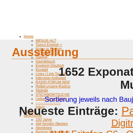
Home
MENUE-ALT
Topics English >
Ausstellung
Notes in English
NEUIGKEITEN
Galerie
Gaestebuch
Englisch-Deutsch
1652 Exponat
Kontakt
Links / Link-Tausch
Interview-Anfragen
M
RADIO-FORUM WGF
Rettet-unsere-Radios
Statistik
STICHWORTSUCHE
Sortierung jeweils nach Bauj
Ueber diese Seiten
---------------------
Neueste Einträge:
P
Intern
Geraete
Geschichte
100 Jahre
Digit
AM-Sender-Sterben
Atomkrieg
Berliner Fernsehturm