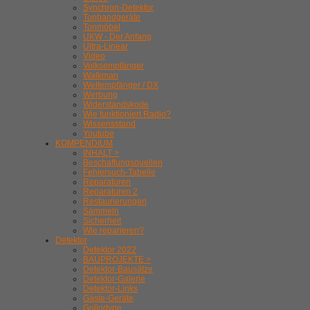
Synchron-Detektor
Tonbandgeräte
Tonmöbel
UKW - Der Anfang
Ultra-Linear
Video
Volksempfänger
Walkman
Weltempfänger / DX
Werbung
Widerstandskode
Wie funktioniert Radio?
Wissensstand
Youtube
KOMPENDIUM
INHALT >
Beschaffungsquellen
Fehlersuch-Tabelle
Reparaturen
Reparaturen 2
Restaurierungen
Sammeln
Sicherheit
Wie reparieren?
Detektor
Detektor 2022
BAUPROJEKTE >
Detektor-Bausätze
Detektor-Galerie
Detektor-Links
Gäste-Geräte
Gollodyne