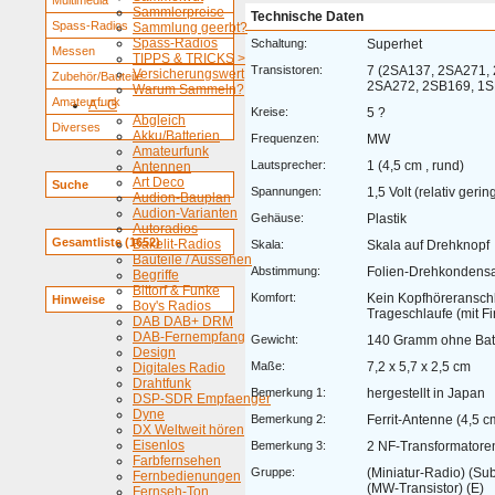
Multimedia
Sammlerpreise
Technische Daten
Spass-Radios
Sammlung geerbt?
Spass-Radios
Schaltung:
Superhet
Messen
TIPPS & TRICKS >
Transistoren:
7 (2SA137, 2SA271,
Versicherungswert
Zubehör/Bauteile
2SA272, 2SB169, 1S
Warum Sammeln?
Amateurfunk
A - G
Kreise:
5 ?
Abgleich
Diverses
Akku/Batterien
Frequenzen:
MW
Amateurfunk
Lautsprecher:
1 (4,5 cm , rund)
Antennen
Art Deco
Suche
Spannungen:
1,5 Volt (relativ ger
Audion-Bauplan
Audion-Varianten
Gehäuse:
Plastik
Autoradios
Gesamtliste (1652)
Bakelit-Radios
Skala:
Skala auf Drehknopf
Bauteile / Aussehen
Abstimmung:
Folien-Drehkondensa
Begriffe
Bittorf & Funke
Komfort:
Kein Kopfhöreranschl
Hinweise
Boy's Radios
Trageschlaufe (mit F
DAB DAB+ DRM
DAB-Fernempfang
Gewicht:
140 Gramm ohne Batt
Design
Maße:
7,2 x 5,7 x 2,5 cm
Digitales Radio
Drahtfunk
Bemerkung 1:
hergestellt in Japan
DSP-SDR Empfaenger
Dyne
Bemerkung 2:
Ferrit-Antenne (4,5 c
DX Weltweit hören
Eisenlos
Bemerkung 3:
2 NF-Transformatore
Farbfernsehen
Gruppe:
(Miniatur-Radio) (Su
Fernbedienungen
(MW-Transistor) (E)
Fernseh-Ton