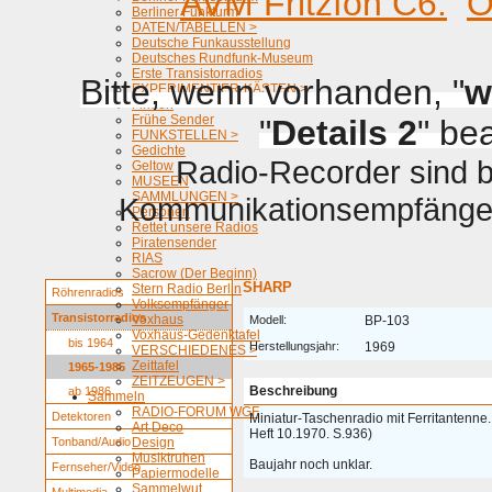
AVM Fritzfon C6.
O
Berliner Funkturm
DATEN/TABELLEN >
Deutsche Funkausstellung
Deutsches Rundfunk-Museum
Erste Transistorradios
Bitte, wenn vorhanden, "
w
EXPERIMENTIER-KÄSTEN >
Firmen
Frühe Sender
"
Details 2
" be
FUNKSTELLEN >
Gedichte
Radio-Recorder sind be
Geltow
MUSEEN
SAMMLUNGEN >
Kommunikationsempfänger 
Personen
Rettet unsere Radios
Piratensender
RIAS
Sacrow (Der Beginn)
SHARP
Stern Radio Berlin
Röhrenradios
Volksempfänger
Transistorradios
Voxhaus
Modell:
BP-103
Voxhaus-Gedenktafel
bis 1964
Herstellungsjahr:
1969
VERSCHIEDENES >
Zeittafel
1965-1985
ZEITZEUGEN >
Beschreibung
ab 1986
Sammeln
RADIO-FORUM WGF
Detektoren
Miniatur-Taschenradio mit Ferritantenne
Art Deco
Heft 10.1970. S.936)
Tonband/Audio
Design
Musiktruhen
Baujahr noch unklar.
Fernseher/Video
Papiermodelle
Sammelwut