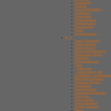
Musiktruhen
Nachhall
NAHAUFNAHMEN >
Not-Radios
Online-Buch
Online-Museum
Philetta-Radios
Phonotechnik
Player
Portable Radios
R - Z
Radio? Rundfunk?
Radio-Kameras
Radio Zukunft ?
Radios mit Textanzeige
Reparaturen Service
RÖHREN >
Röhrenprüfgeräte
Saba
.. Saba-Liste
.. Saba Freiburg WIII
Schaltbilder, Schaltbildles
SDR-DSP Empfänger
Selbstbau-Projekte
Signalgeber
Skalenscheiben
Skalenseil Seilantriebe
Schnurlos ...
Spass-Radios
s-plan Bibliothek
Stecker / Buchsen
Stereo