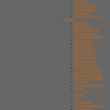
Geschichte
TIPPS & TRICKS >
Kristalldetekoren
Kristallhörer
VERSCHIEDENES >
Anderes
Altamont
Rätsel. Bilder 1
Flatrates, Streams
Presse-Anfragen
RADIO-FORUM WGF
Radio-Puzzle
Rätsel. Bilder 2
Rätsel. Bilder 3
Rätsel. Bilder 4
Rätsel 90 Jahre
Rätsel. Person 1
Rätsel. Technik 1
Rätsel. Technik 2
Rätsel. Geschichte 1
.. 25 Jahre Wumpus
Rettet-unsere-Radios
Voxhaus-Gedenktafel
WEB-SDR
Wumpus-Publikationen
Youtube
---------------------
Off Topic
ACR
Amateurfunk
Die echte Havelquelle
Foto-Galerien