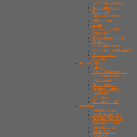
Synchron-Detektor
Tonbandgeräte
Tonmöbel
UKW - Der Anfang
Ultra-Linear
Video
Volksempfänger
Walkman
Weltempfänger / DX
Werbung
Widerstandskode
Wie funktioniert Radio?
Wissensstand
Youtube
KOMPENDIUM
INHALT >
Beschaffungsquellen
Fehlersuch-Tabelle
Reparaturen
Reparaturen 2
Restaurierungen
Sammeln
Sicherheit
Wie reparieren?
Detektor
Detektor 2022
BAUPROJEKTE >
Detektor-Bausätze
Detektor-Galerie
Detektor-Links
Gäste-Geräte
Gollodyne