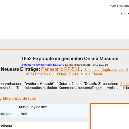
Fuer Smartph
23.07
1652 Exponate im gesamten Online-Museum.
Sortierung jeweils nach Baujahr.
Letzte Bearbeitung: 14.03.2026
Neueste Einträge:
Panasonic RF-521
,
Technisat Digitradio 550IR
AVM Fritzfon C6.
Odejoi Digital Music Player.
enn vorhanden, "
weitere Ansicht
", "
Details 1
" und "
Details 2
" beachten.
Spez
 sind bei Transistorradios zu finden. Kommunikationsempfänger teilweise auch b
g Music-Boy de luxe
Music-Boy de luxe
ungsjahr:
1965
reibung