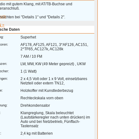
adio mit gutem Klang, mit AT/TB-Buchse und
eranschluß.
eum
sichten bei "Details 1" und "Details 2".
 >
sche Daten
ng:
Superhet
toren:
AF178, AF125, AF121, 3*AF126, AC151,
2*TF65, AC127k, AC128k
7 AM / 10 FM
nzen:
LW, MW, KW (49 Meter gepreizt) , UKW
echer:
1 (1 Watt)
ngen:
2 x 4,5 Volt oder 1 x 9 Volt, einsetzbares
Netzteil oder extern TN12,
e:
Holzkoffer mit Kunstlederbezug
Rechteckskala vorn oben
mung:
Drehkondensator
:
Klangreglung, Skala beleuchtet
(Lautstärkeregler nach unten drücken) im
Auto und bei Netzbetrieb, Fünffach-
Tastensatz
:
2,4 kg mit Batterien