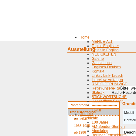
Home
MENUE-ALT
Topics English >
Ausstellung
Notes in English
NEUIGKEITEN
Galerie
Gaestebuch
Englisch-Deutsch
Kontakt
Links / Link-Tausch
Interview-Anfragen
RADIO-FORUM WGF
Bitte, w
Rettet-unsere-Radios
Statistik
Radio-Recorder
STICHWORTSUCHE
Ueber diese Seiten
Grundi
Röhrenradios
---------------------
Intern
Transistorradios
Modell:
Geraete
Geschichte
bis 1964
Herstell
100 Jahre
1965-1985
AM-Sender-Sterben
Atomkrieg
Besch
ab 1986
Berliner Fernsehturm