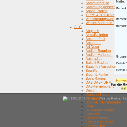
Maße:
Sammlerpreise
Sammlung geerbt?
Bemerk
Spass-Radios
TIPPS & TRICKS >
Versicherungswert
Bemerk
Warum Sammeln?
Bemerk
A - G
Abgleich
Akku/Batterien
Amateurfunk
Antennen
Art Deco
Audion-Bauplan
Audion-Varianten
Gruppe
Autoradios
Bakelit-Radios
Details 
Bauteile / Aussehen
Details 
Begriffe
Bittorf & Funke
Boy's Radios
Hinwei
DAB DAB+ DRM
Für die R
DAB-Fernempfang
Hat
Design
Digitales Radio
Drahtfunk
© 1996/2026 Wumpus Welt der Radios. Rain
DSP-SDR Empfaenger
Dyne
DX Weltweit hören
Eisenlos
Farbfernsehen
Fernbedienungen
Fernseh-Ton