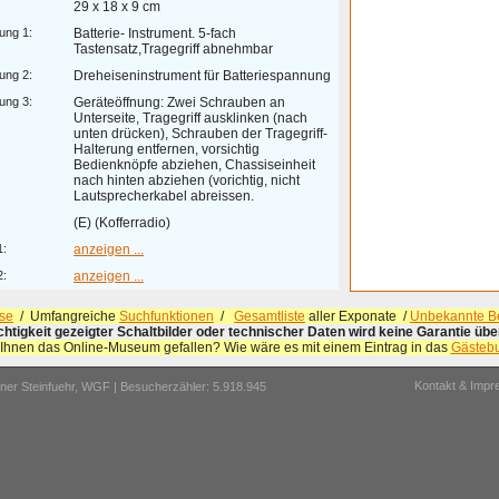
29 x 18 x 9 cm
ung 1:
Batterie- Instrument. 5-fach
Tastensatz,Tragegriff abnehmbar
ung 2:
Dreheiseninstrument für Batteriespannung
ung 3:
Geräteöffnung: Zwei Schrauben an
Unterseite, Tragegriff ausklinken (nach
unten drücken), Schrauben der Tragegriff-
Halterung entfernen, vorsichtig
Bedienknöpfe abziehen, Chassiseinheit
nach hinten abziehen (vorichtig, nicht
Lautsprecherkabel abreissen.
:
(E) (Kofferradio)
1:
anzeigen ...
2:
anzeigen ...
se
/ Umfangreiche
Suchfunktionen
/
Gesamtliste
aller Exponate /
Unbekannte Be
ichtigkeit gezeigter Schaltbilder oder technischer Daten wird keine Garantie ü
 Ihnen das Online-Museum gefallen? Wie wäre es mit einem Eintrag in das
Gästeb
Kontakt & Imp
er Steinfuehr,
WGF
| Besucherzähler: 5.918.945