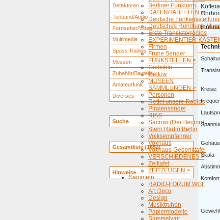
Berliner Funkturm
Detektoren
Koffer
DATEN/TABELLEN >
Ohrhör
Tonband/Audio
Deutsche Funkausstellung
Deutsches Rundfunk-Mus
Innenan
Fernseher/Video
Erste Transistorradios
Multimedia
EXPERIMENTIER-KÄSTEN
Firmen
Techni
Spass-Radios
Frühe Sender
Schaltu
FUNKSTELLEN >
Messen
Gedichte
Transis
Zubehör/Bauteile
Geltow
MUSEEN
Amateurfunk
SAMMLUNGEN >
Kreise:
Personen
Diverses
Freque
Rettet unsere Radios
Piratensender
Lautspr
RIAS
Suche
Sacrow (Der Beginn)
Spannu
Stern Radio Berlin
Volksempfänger
Voxhaus
Gehäus
Gesamtliste (1652)
Voxhaus-Gedenktafel
Skala:
VERSCHIEDENES >
Zeittafel
Abstim
ZEITZEUGEN >
Hinweise
Sammeln
Komfort
RADIO-FORUM WGF
Art Deco
Design
Musiktruhen
Gewicht
Papiermodelle
Sammelwut