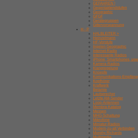
GEFAHREN !
Gegentaktendstufen
Geographic
GFGF
Gerätegruppen
Gittervorspannung
H - P
HALBLEITER >
Heinzelmann
HF-Vorstufe
Ingelen Geographic
Internet-Radio
Interessante Radios
iPhone, Smartphones, usw
Kamera-Radios
Klangregelung
Knoepfe
Kommunikations-Empfäng
Kopfhörer
Kraftwerk
Belamie
Lautsprecher
Letzte AM-Sender
Loop-Antennen
Membra-Katalog
Messen
MHG-Schaltung
Mikrofone
Miniatur-Radios
Modern-zu-alt Verbinden
Morphy Richards
Multimedia