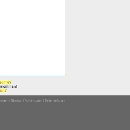
griffe
?
bernommen!
uch
?
ressum
|
Sitemap
|
Admin-Login
|
Seitenanfang ↑