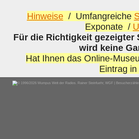
Hinweise
/ Umfangreiche
S
Exponate /
U
Für die Richtigkeit gezeigter
wird keine G
Hat Ihnen das Online-Museu
Eintrag i
© 1996/2026 Wumpus Welt der Radios. Rainer Steinfuehr,
WGF
| Besucherzähler