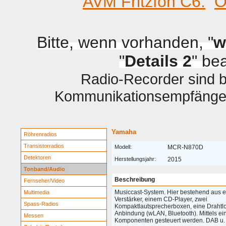
AVM Fritzfon C6.
O
Bitte, wenn vorhanden, "
w
"
Details 2
" be
Radio-Recorder sind be
Kommunikationsempfänger 
Yamaha
Röhrenradios
Transistorradios
Modell:
MCR-N870D
Detektoren
Herstellungsjahr:
2015
Tonband/Audio
Beschreibung
Fernseher/Video
Musiccast-System. Hier bestehend aus 
Multimedia
Verstärker, einem CD-Player, zwei
Spass-Radios
Kompaktlautsprecherboxen, eine Drahtl
Anbindung (wLAN, Bluetooth). Mittels ei
Messen
Komponenten gesteuert werden. DAB u