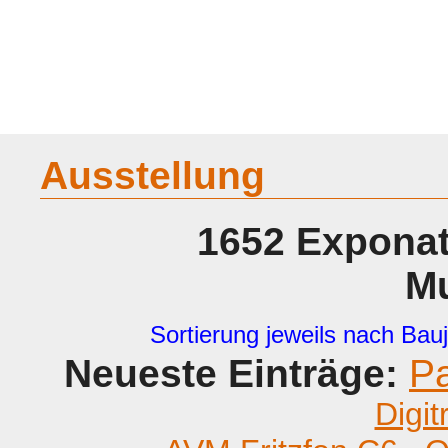
Home
Geraete
Geschichte
Sammeln
A - G
H - P
R -
Ausstellung
1652 Exponat
M
Sortierung jeweils nach Bauj
Neueste Einträge:
P
Digit