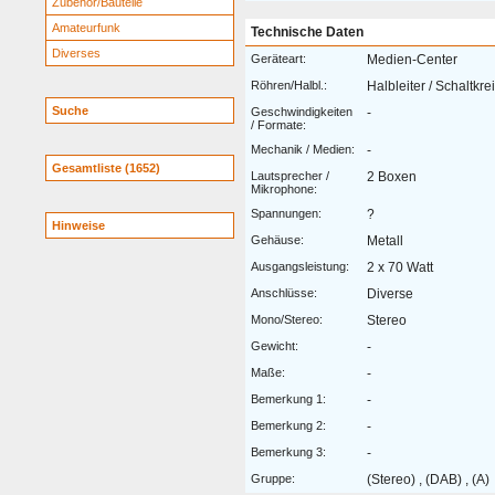
Zubehör/Bauteile
Amateurfunk
Technische Daten
Diverses
Geräteart:
Medien-Center
Röhren/Halbl.:
Halbleiter / Schaltkre
Suche
Geschwindigkeiten
-
/ Formate:
Mechanik / Medien:
-
Gesamtliste (1652)
Lautsprecher /
2 Boxen
Mikrophone:
Spannungen:
?
Hinweise
Gehäuse:
Metall
Ausgangsleistung:
2 x 70 Watt
Anschlüsse:
Diverse
Mono/Stereo:
Stereo
Gewicht:
-
Maße:
-
Bemerkung 1:
-
Bemerkung 2:
-
Bemerkung 3:
-
Gruppe:
(Stereo) , (DAB) , (A)