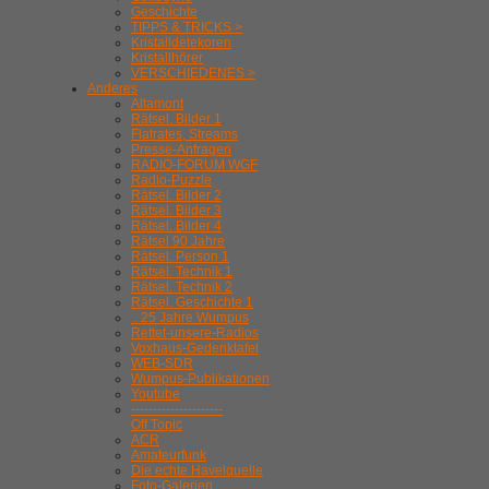
Geschichte
TIPPS & TRICKS >
Kristalldetekoren
Kristallhörer
VERSCHIEDENES >
Anderes
Altamont
Rätsel. Bilder 1
Flatrates, Streams
Presse-Anfragen
RADIO-FORUM WGF
Radio-Puzzle
Rätsel. Bilder 2
Rätsel. Bilder 3
Rätsel. Bilder 4
Rätsel 90 Jahre
Rätsel. Person 1
Rätsel. Technik 1
Rätsel. Technik 2
Rätsel. Geschichte 1
.. 25 Jahre Wumpus
Rettet-unsere-Radios
Voxhaus-Gedenktafel
WEB-SDR
Wumpus-Publikationen
Youtube
---------------------
Off Topic
ACR
Amateurfunk
Die echte Havelquelle
Foto-Galerien