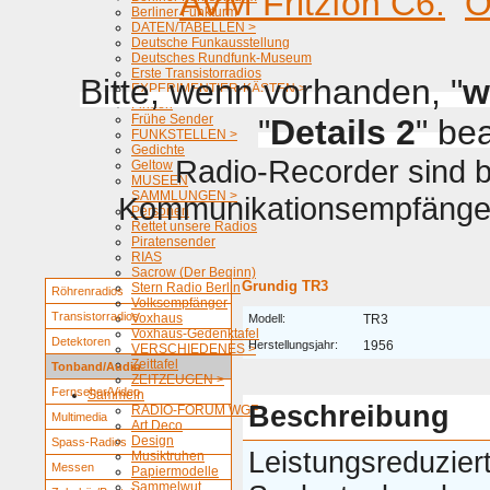
AVM Fritzfon C6.
O
Berliner Funkturm
DATEN/TABELLEN >
Deutsche Funkausstellung
Deutsches Rundfunk-Museum
Erste Transistorradios
Bitte, wenn vorhanden, "
w
EXPERIMENTIER-KÄSTEN >
Firmen
Frühe Sender
"
Details 2
" be
FUNKSTELLEN >
Gedichte
Radio-Recorder sind be
Geltow
MUSEEN
SAMMLUNGEN >
Kommunikationsempfänger 
Personen
Rettet unsere Radios
Piratensender
RIAS
Sacrow (Der Beginn)
Grundig TR3
Stern Radio Berlin
Röhrenradios
Volksempfänger
Transistorradios
Voxhaus
Modell:
TR3
Voxhaus-Gedenktafel
Detektoren
Herstellungsjahr:
1956
VERSCHIEDENES >
Zeittafel
Tonband/Audio
ZEITZEUGEN >
Fernseher/Video
Sammeln
Beschreibung
RADIO-FORUM WGF
Multimedia
Art Deco
Design
Spass-Radios
Leistungsreduzier
Musiktruhen
Messen
Papiermodelle
Sammelwut