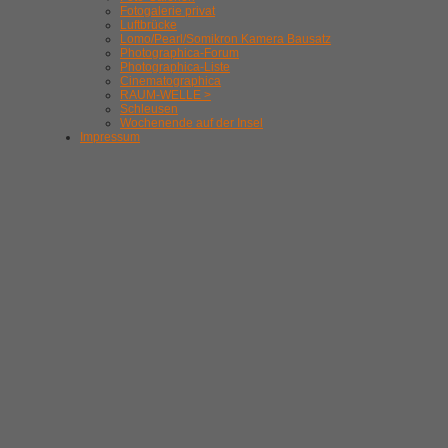
Fotogalerie privat
Luftbrücke
Lomo/Pearl/Somikron Kamera Bausatz
Photographica-Forum
Photographica-Liste
Cinematographica
RAUM-WELLE >
Schleusen
Wochenende auf der Insel
Impressum