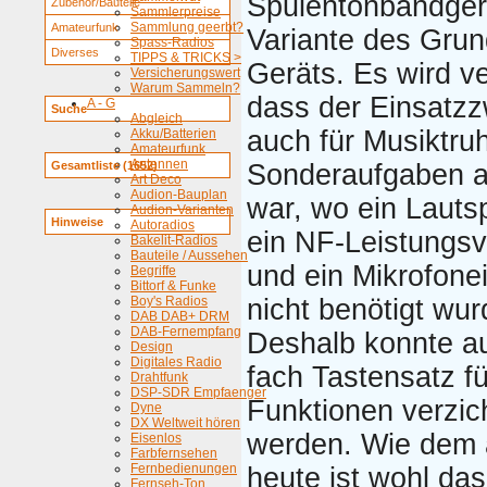
Spulentonbandger
Zubehör/Bauteile
Sammlerpreise
Sammlung geerbt?
Amateurfunk
Variante des Gru
Spass-Radios
Diverses
TIPPS & TRICKS >
Geräts. Es wird v
Versicherungswert
Warum Sammeln?
dass der Einsatz
A - G
Suche
Abgleich
auch für Musiktru
Akku/Batterien
Amateurfunk
Antennen
Gesamtliste (1652)
Sonderaufgaben a
Art Deco
Audion-Bauplan
war, wo ein Lauts
Audion-Varianten
Hinweise
Autoradios
ein NF-Leistungsv
Bakelit-Radios
Bauteile / Aussehen
und ein Mikrofone
Begriffe
Bittorf & Funke
Boy's Radios
nicht benötigt wur
DAB DAB+ DRM
DAB-Fernempfang
Deshalb konnte au
Design
Digitales Radio
fach Tastensatz fü
Drahtfunk
DSP-SDR Empfaenger
Funktionen verzic
Dyne
DX Weltweit hören
werden. Wie dem 
Eisenlos
Farbfernsehen
Fernbedienungen
heute ist wohl da
Fernseh-Ton