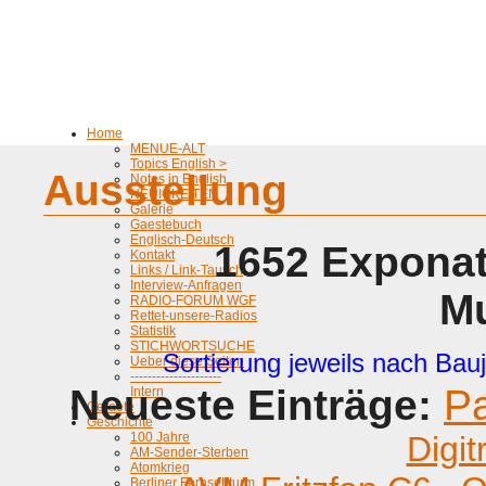
Home
MENUE-ALT
Topics English >
Ausstellung
Notes in English
NEUIGKEITEN
Galerie
Gaestebuch
Englisch-Deutsch
1652 Exponat
Kontakt
Links / Link-Tausch
Interview-Anfragen
M
RADIO-FORUM WGF
Rettet-unsere-Radios
Statistik
STICHWORTSUCHE
Sortierung jeweils nach Bauj
Ueber diese Seiten
---------------------
Neueste Einträge:
P
Intern
Geraete
Geschichte
100 Jahre
Digit
AM-Sender-Sterben
Atomkrieg
Berliner Fernsehturm