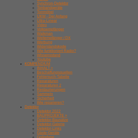
Synchron-Detektor
Tonbandgeräte
Tonmöbel
UKW - Der Anfang
Ultra-Linear
Video
Volksempfänger
Walkman
Weltempfänger / DX
Werbung
Widerstandskode
Wie funktioniert Radio?
Wissensstand
Youtube
KOMPENDIUM
INHALT >
Beschaffungsquellen
Fehlersuch-Tabelle
Reparaturen
Reparaturen 2
Restaurierungen
Sammeln
Sicherheit
Wie reparieren?
Detektor
Detektor 2022
BAUPROJEKTE >
Detektor-Bausätze
Detektor-Galerie
Detektor-Links
Gäste-Geräte
Gollodyne