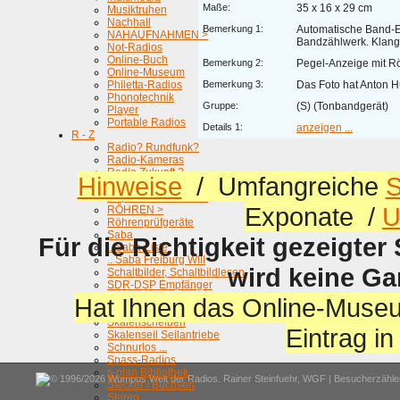
Maße:
35 x 16 x 29 cm
Musiktruhen
Nachhall
Bemerkung 1:
Automatische Band-
NAHAUFNAHMEN >
Bandzählwerk. Klang
Not-Radios
Online-Buch
Bemerkung 2:
Pegel-Anzeige mit 
Online-Museum
Philetta-Radios
Bemerkung 3:
Das Foto hat Anton Hu
Phonotechnik
Gruppe:
(S) (Tonbandgerät)
Player
Portable Radios
Details 1:
anzeigen ...
R - Z
Radio? Rundfunk?
Radio-Kameras
Radio Zukunft ?
Hinweise
/ Umfangreiche
S
Radios mit Textanzeige
Reparaturen Service
Exponate /
U
RÖHREN >
Röhrenprüfgeräte
Saba
Für die Richtigkeit gezeigter
.. Saba-Liste
.. Saba Freiburg WIII
wird keine G
Schaltbilder, Schaltbildlesen
SDR-DSP Empfänger
Selbstbau-Projekte
Hat Ihnen das Online-Museu
Signalgeber
Skalenscheiben
Eintrag i
Skalenseil Seilantriebe
Schnurlos ...
Spass-Radios
s-plan Bibliothek
© 1996/2026 Wumpus Welt der Radios. Rainer Steinfuehr,
WGF
| Besucherzähler
Stecker / Buchsen
Stereo