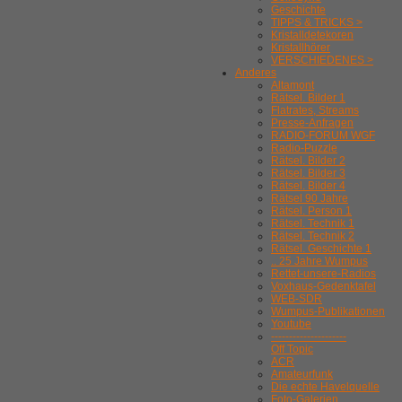
Geschichte
TIPPS & TRICKS >
Kristalldetekoren
Kristallhörer
VERSCHIEDENES >
Anderes
Altamont
Rätsel. Bilder 1
Flatrates, Streams
Presse-Anfragen
RADIO-FORUM WGF
Radio-Puzzle
Rätsel. Bilder 2
Rätsel. Bilder 3
Rätsel. Bilder 4
Rätsel 90 Jahre
Rätsel. Person 1
Rätsel. Technik 1
Rätsel. Technik 2
Rätsel. Geschichte 1
.. 25 Jahre Wumpus
Rettet-unsere-Radios
Voxhaus-Gedenktafel
WEB-SDR
Wumpus-Publikationen
Youtube
---------------------
Off Topic
ACR
Amateurfunk
Die echte Havelquelle
Foto-Galerien