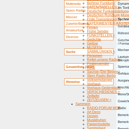
Berliner Funkturm
Dynami
Multimedia
DATEN/TABELLEN >
im Ton
Spass-Radios
Deutsche Funkausstellung
Deutsches Rundfunk-Mus
Messen
Erste Transistorradios
Techni
EXPERIMENTIER-KÄSTEN
Zubehör/Bauteile
Gerätea
Firmen
Amateurfunk
Frühe Sender
Röhren/
FUNKSTELLEN >
Diverses
Gedichte
Geschwi
Geltow
/ Forma
MUSEEN
Mechani
SAMMLUNGEN >
Suche
Personen
Lautspr
Rettet unsere Radios
Mikroph
Piratensender
Spannu
Gesamtliste (1652)
RIAS
Sacrow (Der Beginn)
Gehäus
Stern Radio Berlin
Volksempfänger
Ausgang
Hinweise
Voxhaus
Anschlü
Voxhaus-Gedenktafel
VERSCHIEDENES >
Mono/St
Zeittafel
ZEITZEUGEN >
Gewicht
Sammeln
RADIO-FORUM WGF
Maße:
Art Deco
Bemerk
Design
Musiktruhen
Bemerk
Papiermodelle
Sammelwut
Bemerk