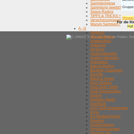
Sammlerpreise
Gruppe
Sammlung geerbt?
Spass-Radios
TIPPS & TRICKS >
Hinwei
Versicherungswert
Für die R
Warum Sammeln?
Hat
A - G
Abgleich
Akku/Batterien
© 1996/2026 Wumpus Welt der Radios. Rain
Amateurfunk
Antennen
Art Deco
Audion-Bauplan
Audion-Varianten
Autoradios
Bakelit-Radios
Bauteile / Aussehen
Begriffe
Bittorf & Funke
Boy's Radios
DAB DAB+ DRM
DAB-Fernempfang
Design
Digitales Radio
Drahtfunk
DSP-SDR Empfaenger
Dyne
DX Weltweit hören
Eisenlos
Farbfernsehen
Fernbedienungen
Fernseh-Ton