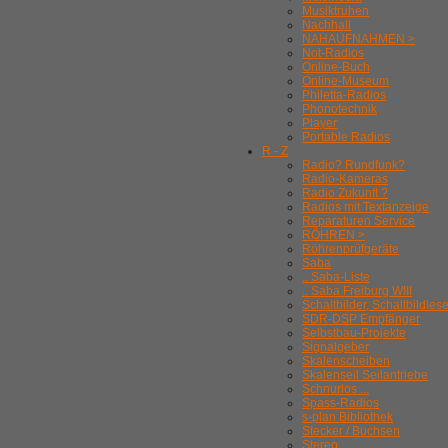
Musiktruhen
Nachhall
NAHAUFNAHMEN >
Not-Radios
Online-Buch
Online-Museum
Philetta-Radios
Phonotechnik
Player
Portable Radios
R - Z
Radio? Rundfunk?
Radio-Kameras
Radio Zukunft ?
Radios mit Textanzeige
Reparaturen Service
RÖHREN >
Röhrenprüfgeräte
Saba
.. Saba-Liste
.. Saba Freiburg WIII
Schaltbilder, Schaltbildles
SDR-DSP Empfänger
Selbstbau-Projekte
Signalgeber
Skalenscheiben
Skalenseil Seilantriebe
Schnurlos ...
Spass-Radios
s-plan Bibliothek
Stecker / Buchsen
Stereo