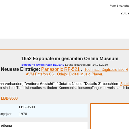
Fuer Smartph
23.07
1652 Exponate im gesamten Online-Museum.
Sortierung jeweils nach Baujahr.
Letzte Bearbeitung: 14.03.2026
Neueste Einträge:
Panasonic RF-521
,
Technisat Digitradio 550IR
AVM Fritzfon C6.
Odejoi Digital Music Player.
enn vorhanden, "
weitere Ansicht
", "
Details 1
" und "
Details 2
" beachten.
Spez
 sind bei Transistorradios zu finden. Kommunikationsempfänger teilweise auch b
s LBB-9500
LBB-9500
ungsjahr:
1970
reibung