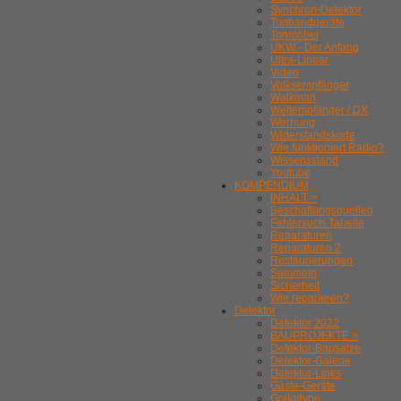
Synchron-Detektor
Tonbandgeräte
Tonmöbel
UKW - Der Anfang
Ultra-Linear
Video
Volksempfänger
Walkman
Weltempfänger / DX
Werbung
Widerstandskode
Wie funktioniert Radio?
Wissensstand
Youtube
KOMPENDIUM
INHALT >
Beschaffungsquellen
Fehlersuch-Tabelle
Reparaturen
Reparaturen 2
Restaurierungen
Sammeln
Sicherheit
Wie reparieren?
Detektor
Detektor 2022
BAUPROJEKTE >
Detektor-Bausätze
Detektor-Galerie
Detektor-Links
Gäste-Geräte
Gollodyne