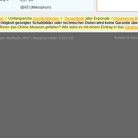
0,27 uV
:
(BAT) (Mikrophon)
se
/ Umfangreiche
Suchfunktionen
/
Gesamtliste
aller Exponate /
Unbekannte Be
ichtigkeit gezeigter Schaltbilder oder technischer Daten wird keine Garantie ü
 Ihnen das Online-Museum gefallen? Wie wäre es mit einem Eintrag in das
Gästeb
Kontakt & Imp
er Steinfuehr,
WGF
| Besucherzähler: 5.915.332