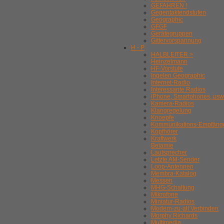
GEFAHREN !
Gegentaktendstufen
Geographic
GFGF
Gerätegruppen
Gittervorspannung
H - P
HALBLEITER >
Heinzelmann
HF-Vorstufe
Ingelen Geographic
Internet-Radio
Interessante Radios
iPhone, Smartphones, usw
Kamera-Radios
Klangregelung
Knoepfe
Kommunikations-Empfäng
Kopfhörer
Kraftwerk
Belamie
Lautsprecher
Letzte AM-Sender
Loop-Antennen
Membra-Katalog
Messen
MHG-Schaltung
Mikrofone
Miniatur-Radios
Modern-zu-alt Verbinden
Morphy Richards
Multimedia