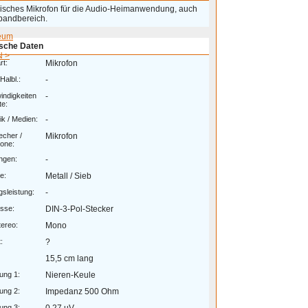
sches Mikrofon für die Audio-Heimanwendung, auch
bandbereich.
eum
sche Daten
 >
rt:
Mikrofon
Halbl.:
-
ndigkeiten
-
te:
k / Medien:
-
echer /
Mikrofon
one:
ngen:
-
e:
Metall / Sieb
sleistung:
-
sse:
DIN-3-Pol-Stecker
ereo:
Mono
:
?
15,5 cm lang
ung 1:
Nieren-Keule
ung 2:
Impedanz 500 Ohm
ung 3: