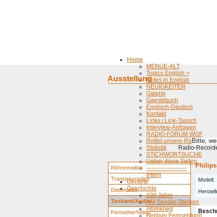
Home
MENUE-ALT
Topics English >
Ausstellung
Notes in English
NEUIGKEITEN
Galerie
Gaestebuch
Englisch-Deutsch
Kontakt
Links / Link-Tausch
Interview-Anfragen
RADIO-FORUM WGF
Bitte, w
Rettet-unsere-Radios
Statistik
Radio-Recorder
STICHWORTSUCHE
Ueber diese Seiten
Philip
Röhrenradios
---------------------
Intern
Transistorradios
Modell:
Geraete
Geschichte
Detektoren
Herstell
100 Jahre
Tonband/Audio
AM-Sender-Sterben
Atomkrieg
Besch
Fernseher/Video
Berliner Fernsehturm