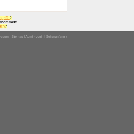
griffe
?
bernommen!
uch
?
ressum
|
Sitemap
|
Admin-Login
|
Seitenanfang ↑