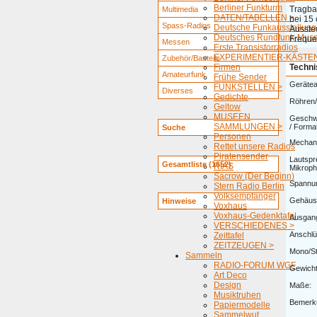
Berliner Funkturm
Tragba
Multimedia
DATEN/TABELLEN >
bei 15
Spass-Radios
Deutsche Funkausstellung
Ausste
Deutsches Rundfunk-Mus
Freque
Messen
Erste Transistorradios
EXPERIMENTIER-KÄSTEN
Zubehör/Bauteile
Firmen
Techni
Amateurfunk
Frühe Sender
Gerätea
FUNKSTELLEN >
Diverses
Gedichte
Röhren/
Geltow
MUSEEN
Geschwi
SAMMLUNGEN >
/ Forma
Suche
Personen
Mechani
Rettet unsere Radios
Piratensender
Lautspr
Gesamtliste (1652)
RIAS
Mikroph
Sacrow (Der Beginn)
Spannu
Stern Radio Berlin
Volksempfänger
Gehäus
Hinweise
Voxhaus
Voxhaus-Gedenktafel
Ausgang
VERSCHIEDENES >
Anschlü
Zeittafel
ZEITZEUGEN >
Mono/St
Sammeln
RADIO-FORUM WGF
Gewicht
Art Deco
Design
Maße:
Musiktruhen
Bemerk
Papiermodelle
Sammelwut