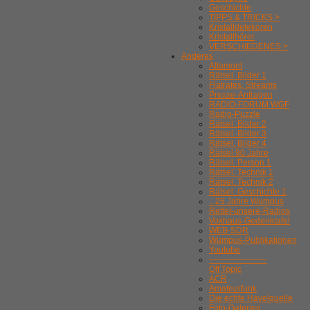
Geschichte
TIPPS & TRICKS >
Kristalldetekoren
Kristallhörer
VERSCHIEDENES >
Anderes
Altamont
Rätsel. Bilder 1
Flatrates, Streams
Presse-Anfragen
RADIO-FORUM WGF
Radio-Puzzle
Rätsel. Bilder 2
Rätsel. Bilder 3
Rätsel. Bilder 4
Rätsel 90 Jahre
Rätsel. Person 1
Rätsel. Technik 1
Rätsel. Technik 2
Rätsel. Geschichte 1
.. 25 Jahre Wumpus
Rettet-unsere-Radios
Voxhaus-Gedenktafel
WEB-SDR
Wumpus-Publikationen
Youtube
---------------------
Off Topic
ACR
Amateurfunk
Die echte Havelquelle
Foto-Galerien