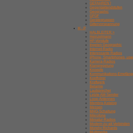
GEFAHREN !
Gegentaktendstufen
Geographic
GFGF
Gerätegruppen
Gittervorspannung
H - P
HALBLEITER >
Heinzelmann
HF-Vorstufe
Ingelen Geographic
Internet-Radio
Interessante Radios
iPhone, Smartphones, usw
Kamera-Radios
Klangregelung
Knoepfe
Kommunikations-Empfäng
Kopfhörer
Kraftwerk
Belamie
Lautsprecher
Letzte AM-Sender
Loop-Antennen
Membra-Katalog
Messen
MHG-Schaltung
Mikrofone
Miniatur-Radios
Modern-zu-alt Verbinden
Morphy Richards
Multimedia