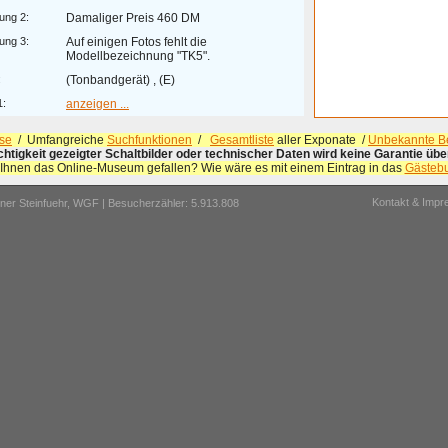
ung 2:
Damaliger Preis 460 DM
ung 3:
Auf einigen Fotos fehlt die
Modellbezeichnung "TK5".
:
(Tonbandgerät) , (E)
1:
anzeigen ...
se
/ Umfangreiche
Suchfunktionen
/
Gesamtliste
aller Exponate /
Unbekannte Be
ichtigkeit gezeigter Schaltbilder oder technischer Daten wird keine Garantie ü
 Ihnen das Online-Museum gefallen? Wie wäre es mit einem Eintrag in das
Gästeb
Kontakt & Imp
er Steinfuehr,
WGF
| Besucherzähler: 5.913.808