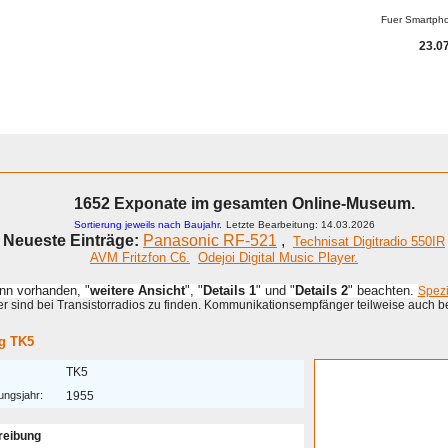
Fuer Smartph
23.07
1652 Exponate im gesamten Online-Museum.
Sortierung jeweils nach Baujahr.
Letzte Bearbeitung: 14.03.2026
Neueste Einträge:
Panasonic RF-521
,
Technisat Digitradio 550IR
AVM Fritzfon C6.
Odejoi Digital Music Player.
enn vorhanden, "
weitere Ansicht
", "
Details 1
" und "
Details 2
" beachten.
Spez
 sind bei Transistorradios zu finden. Kommunikationsempfänger teilweise auch b
g TK5
TK5
ungsjahr:
1955
reibung