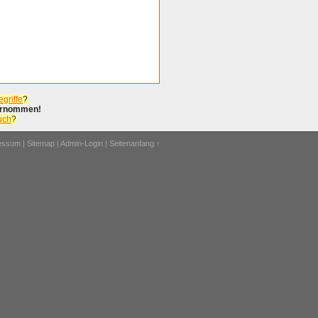
griffe
?
bernommen!
uch
?
ressum
|
Sitemap
|
Admin-Login
|
Seitenanfang ↑