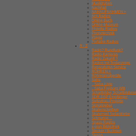
Musiktruhen
Nachhall
NAHAUFNAHMEN >
Not-Radios
Online-Buch
Online-Museum
Philetta-Radios
Phonotechnik
Player
Portable Radios
R - Z
Radio? Rundfunk?
Radio-Kameras
Radio Zukunft ?
Radios mit Textanzeige
Reparaturen Service
RÖHREN >
Röhrenprüfgeräte
Saba
.. Saba-Liste
.. Saba Freiburg WIII
Schaltbilder, Schaltbildles
SDR-DSP Empfänger
Selbstbau-Projekte
Signalgeber
Skalenscheiben
Skalenseil Seilantriebe
Schnurlos ...
Spass-Radios
s-plan Bibliothek
Stecker / Buchsen
Stereo