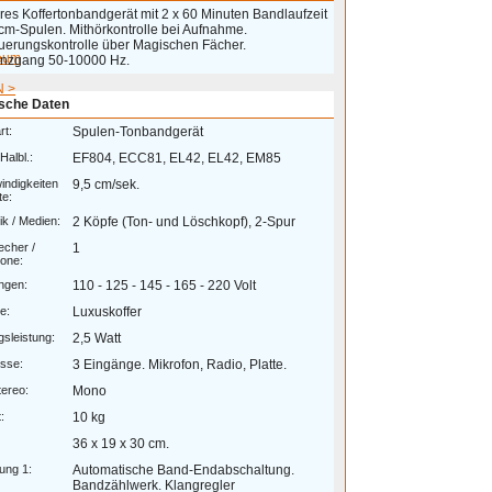
res Koffertonbandgerät mit 2 x 60 Minuten Bandlaufzeit
 cm-Spulen. Mithörkontrolle bei Aufnahme.
uerungskontrolle über Magischen Fächer.
eum
nzgang 50-10000 Hz.
 >
sche Daten
rt:
Spulen-Tonbandgerät
Halbl.:
EF804, ECC81, EL42, EL42, EM85
ndigkeiten
9,5 cm/sek.
te:
k / Medien:
2 Köpfe (Ton- und Löschkopf), 2-Spur
echer /
1
one:
ngen:
110 - 125 - 145 - 165 - 220 Volt
e:
Luxuskoffer
sleistung:
2,5 Watt
sse:
3 Eingänge. Mikrofon, Radio, Platte.
ereo:
Mono
:
10 kg
36 x 19 x 30 cm.
ung 1:
Automatische Band-Endabschaltung.
Bandzählwerk. Klangregler