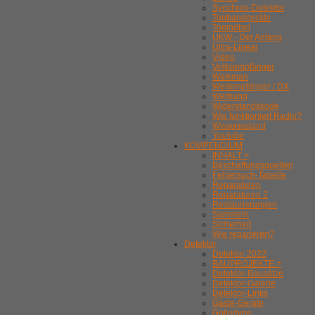
Synchron-Detektor
Tonbandgeräte
Tonmöbel
UKW - Der Anfang
Ultra-Linear
Video
Volksempfänger
Walkman
Weltempfänger / DX
Werbung
Widerstandskode
Wie funktioniert Radio?
Wissensstand
Youtube
KOMPENDIUM
INHALT >
Beschaffungsquellen
Fehlersuch-Tabelle
Reparaturen
Reparaturen 2
Restaurierungen
Sammeln
Sicherheit
Wie reparieren?
Detektor
Detektor 2022
BAUPROJEKTE >
Detektor-Bausätze
Detektor-Galerie
Detektor-Links
Gäste-Geräte
Gollodyne