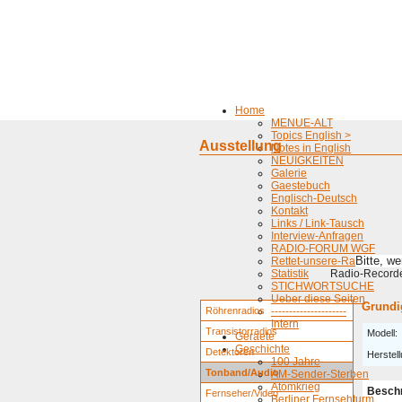
Home
MENUE-ALT
Topics English >
Ausstellung
Notes in English
NEUIGKEITEN
Galerie
Gaestebuch
Englisch-Deutsch
Kontakt
Links / Link-Tausch
Interview-Anfragen
RADIO-FORUM WGF
Bitte, w
Rettet-unsere-Radios
Statistik
Radio-Recorder
STICHWORTSUCHE
Ueber diese Seiten
Grundi
Röhrenradios
---------------------
Intern
Transistorradios
Modell:
Geraete
Geschichte
Detektoren
Herstell
100 Jahre
Tonband/Audio
AM-Sender-Sterben
Atomkrieg
Besch
Fernseher/Video
Berliner Fernsehturm