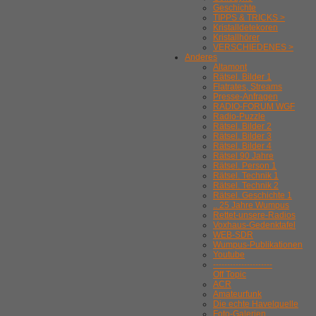
Geschichte
TIPPS & TRICKS >
Kristalldetekoren
Kristallhörer
VERSCHIEDENES >
Anderes
Altamont
Rätsel. Bilder 1
Flatrates, Streams
Presse-Anfragen
RADIO-FORUM WGF
Radio-Puzzle
Rätsel. Bilder 2
Rätsel. Bilder 3
Rätsel. Bilder 4
Rätsel 90 Jahre
Rätsel. Person 1
Rätsel. Technik 1
Rätsel. Technik 2
Rätsel. Geschichte 1
.. 25 Jahre Wumpus
Rettet-unsere-Radios
Voxhaus-Gedenktafel
WEB-SDR
Wumpus-Publikationen
Youtube
---------------------
Off Topic
ACR
Amateurfunk
Die echte Havelquelle
Foto-Galerien