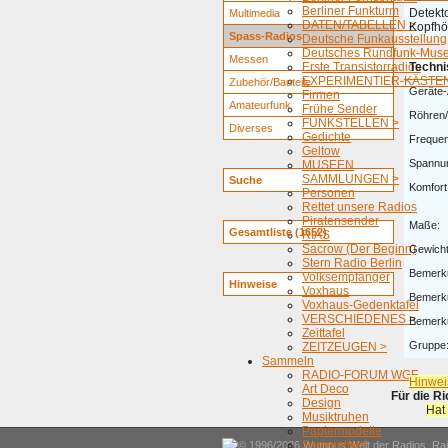
Berliner Funkturm
Detekt
Multimedia
DATEN/TABELLEN >
Kopfhö
Spass-Radios
Deutsche Funkausstellung
Deutsches Rundfunk-Mus
Messen
Erste Transistorradios
Techni
EXPERIMENTIER-KÄSTEN
Zubehör/Bauteile
Geräte-
Firmen
Amateurfunk
Frühe Sender
Röhren/
FUNKSTELLEN >
Diverses
Gedichte
Freque
Geltow
Spannu
MUSEEN
SAMMLUNGEN >
Suche
Komfort
Personen
Rettet unsere Radios
Piratensender
Maße:
Gesamtliste (1652)
RIAS
Sacrow (Der Beginn)
Gewicht
Stern Radio Berlin
Bemerk
Volksempfänger
Hinweise
Voxhaus
Bemerk
Voxhaus-Gedenktafel
VERSCHIEDENES >
Bemerk
Zeittafel
Gruppe
ZEITZEUGEN >
Sammeln
RADIO-FORUM WGF
Hinwei
Art Deco
Für die R
Design
Hat
Musiktruhen
Papiermodelle
Sammelwut
© 1996/2026 Wumpus Welt der Radios. Rain