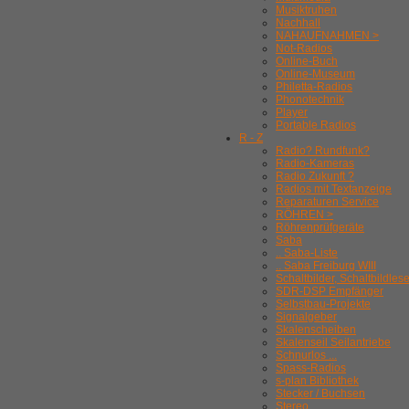
Musiktruhen
Nachhall
NAHAUFNAHMEN >
Not-Radios
Online-Buch
Online-Museum
Philetta-Radios
Phonotechnik
Player
Portable Radios
R - Z
Radio? Rundfunk?
Radio-Kameras
Radio Zukunft ?
Radios mit Textanzeige
Reparaturen Service
RÖHREN >
Röhrenprüfgeräte
Saba
.. Saba-Liste
.. Saba Freiburg WIII
Schaltbilder, Schaltbildles
SDR-DSP Empfänger
Selbstbau-Projekte
Signalgeber
Skalenscheiben
Skalenseil Seilantriebe
Schnurlos ...
Spass-Radios
s-plan Bibliothek
Stecker / Buchsen
Stereo