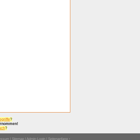
griffe
?
bernommen!
uch
?
ressum
|
Sitemap
|
Admin-Login
|
Seitenanfang ↑