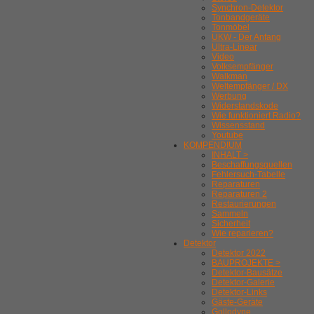
Synchron-Detektor
Tonbandgeräte
Tonmöbel
UKW - Der Anfang
Ultra-Linear
Video
Volksempfänger
Walkman
Weltempfänger / DX
Werbung
Widerstandskode
Wie funktioniert Radio?
Wissensstand
Youtube
KOMPENDIUM
INHALT >
Beschaffungsquellen
Fehlersuch-Tabelle
Reparaturen
Reparaturen 2
Restaurierungen
Sammeln
Sicherheit
Wie reparieren?
Detektor
Detektor 2022
BAUPROJEKTE >
Detektor-Bausätze
Detektor-Galerie
Detektor-Links
Gäste-Geräte
Gollodyne