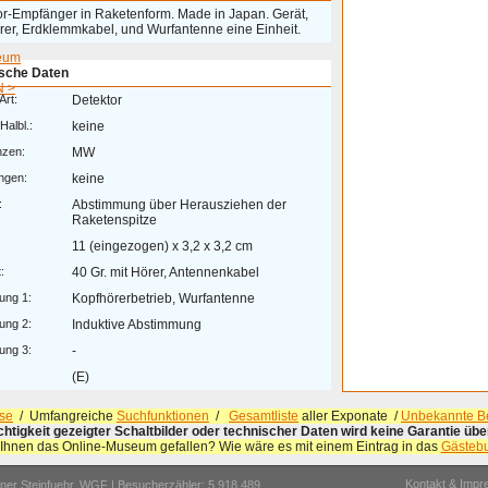
or-Empfänger in Raketenform. Made in Japan. Gerät,
rer, Erdklemmkabel, und Wurfantenne eine Einheit.
eum
sche Daten
 >
Art:
Detektor
Halbl.:
keine
nzen:
MW
ngen:
keine
:
Abstimmung über Herausziehen der
Raketenspitze
11 (eingezogen) x 3,2 x 3,2 cm
:
40 Gr. mit Hörer, Antennenkabel
ung 1:
Kopfhörerbetrieb, Wurfantenne
ung 2:
Induktive Abstimmung
ung 3:
-
:
(E)
se
/ Umfangreiche
Suchfunktionen
/
Gesamtliste
aller Exponate /
Unbekannte Be
ichtigkeit gezeigter Schaltbilder oder technischer Daten wird keine Garantie ü
 Ihnen das Online-Museum gefallen? Wie wäre es mit einem Eintrag in das
Gästeb
Kontakt & Imp
er Steinfuehr,
WGF
| Besucherzähler: 5.918.489