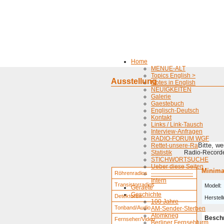
Home
MENUE-ALT
Topics English >
Ausstellung
Notes in English
NEUIGKEITEN
Galerie
Gaestebuch
Englisch-Deutsch
Kontakt
Links / Link-Tausch
Interview-Anfragen
RADIO-FORUM WGF
Bitte, w
Rettet-unsere-Radios
Statistik
Radio-Recorder
STICHWORTSUCHE
Ueber diese Seiten
Minima
Röhrenradios
---------------------
Intern
Transistorradios
Modell:
Geraete
Geschichte
Detektoren
Herstell
100 Jahre
Tonband/Audio
AM-Sender-Sterben
Atomkrieg
Besch
Fernseher/Video
Berliner Fernsehturm