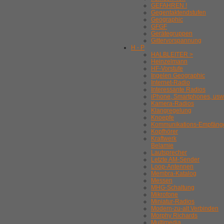
GEFAHREN !
Gegentaktendstufen
Geographic
GFGF
Gerätegruppen
Gittervorspannung
H - P
HALBLEITER >
Heinzelmann
HF-Vorstufe
Ingelen Geographic
Internet-Radio
Interessante Radios
iPhone, Smartphones, usw
Kamera-Radios
Klangregelung
Knoepfe
Kommunikations-Empfäng
Kopfhörer
Kraftwerk
Belamie
Lautsprecher
Letzte AM-Sender
Loop-Antennen
Membra-Katalog
Messen
MHG-Schaltung
Mikrofone
Miniatur-Radios
Modern-zu-alt Verbinden
Morphy Richards
Multimedia