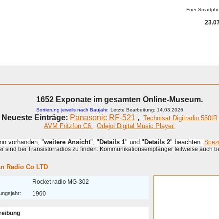
Fuer Smartph
23.07
1652 Exponate im gesamten Online-Museum.
Sortierung jeweils nach Baujahr.
Letzte Bearbeitung: 14.03.2026
Neueste Einträge:
Panasonic RF-521
,
Technisat Digitradio 550IR
AVM Fritzfon C6.
Odejoi Digital Music Player.
enn vorhanden, "
weitere Ansicht
", "
Details 1
" und "
Details 2
" beachten.
Spez
 sind bei Transistorradios zu finden. Kommunikationsempfänger teilweise auch b
n Radio Co LTD
Rocket radio MG-302
ungsjahr:
1960
reibung