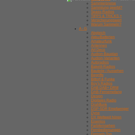
Sammlerpreise
Sammlung geerbt?
Spass-Radios
TIPPS & TRICKS >
Versicherungswert
Warum Sammeln?
A - G
Abgleich
Akku/Batterien
Amateurfunk
Antennen
Art Deco
Audion-Bauplan
Audion-Varianten
Autoradios
Bakelit-Radios
Bauteile / Aussehen
Begriffe
Bittorf & Funke
Boy's Radios
DAB DAB+ DRM
DAB-Fernempfang
Design
Digitales Radio
Drahtfunk
DSP-SDR Empfaenger
Dyne
DX Weltweit hören
Eisenlos
Farbfernsehen
Fernbedienungen
Fernseh-Ton