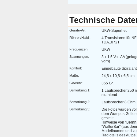
Technische Date
Geräte-Art:
UKW-Superhet
Röhren/Halbl.:
4 Transistoren für NF-
TDA1072T
Frequenzen:
UKW
Spannungen:
3 x 1,5 Volt AA (gelag
vorn)
Komfort:
Eingebaute Spiralan
Maße:
24,5 x 10,5 x 6,5 cm
Gewicht:
365 Gr.
Bemerkung 1:
1 Lautsprecher 250 
strahlend
Bemerkung 2:
Lautsprecher 8 Ohm
Bemerkung 3:
Die Fotos wurden von 
dem Wumpus-Gollum-
gestellt.
Hinweise von "Bernh
"WalterBar" (aus de
Modellnamen und zum
Radioteils des Autos.