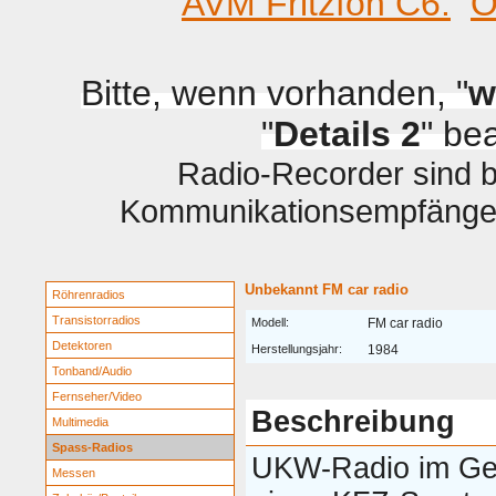
AVM Fritzfon C6.
O
Bitte, wenn vorhanden, "
w
"
Details 2
" be
Radio-Recorder sind be
Kommunikationsempfänger 
Unbekannt FM car radio
Röhrenradios
Transistorradios
Modell:
FM car radio
Detektoren
Herstellungsjahr:
1984
Tonband/Audio
Fernseher/Video
Beschreibung
Multimedia
Spass-Radios
UKW-Radio im G
Messen