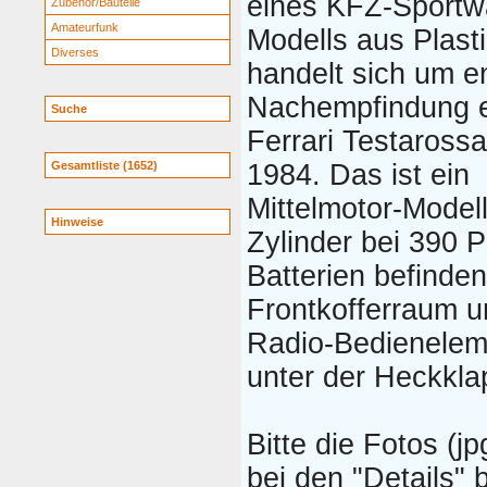
eines KFZ-Sportw
Zubehör/Bauteile
Amateurfunk
Modells aus Plasti
Diverses
handelt sich um e
Nachempfindung 
Suche
Ferrari Testaross
Gesamtliste (1652)
1984. Das ist ein
Mittelmotor-Modell
Hinweise
Zylinder bei 390 
Batterien befinden
Frontkofferraum u
Radio-Bedienelem
unter der Heckkla
Bitte die Fotos (jp
bei den "Details" 