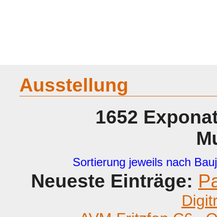
Home
Geraete
Geschichte
Sammeln
A - G
H - P
R -
Ausstellung
1652 Exponat
M
Sortierung jeweils nach Bauj
Neueste Einträge:
P
Digit