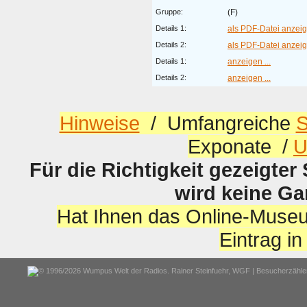
Gruppe:
(F)
Details 1:
als PDF-Datei anzeige
Details 2:
als PDF-Datei anzeige
Details 1:
anzeigen ...
Details 2:
anzeigen ...
Hinweise
/ Umfangreiche
S
Exponate /
U
Für die Richtigkeit gezeigter
wird keine G
Hat Ihnen das Online-Museu
Eintrag i
© 1996/2026 Wumpus Welt der Radios. Rainer Steinfuehr,
WGF
| Besucherzähler