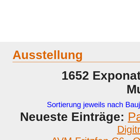
Home
Geraete
Geschichte
Sammeln
A - G
H - P
R -
Ausstellung
1652 Exponat
M
Sortierung jeweils nach Bauj
Neueste Einträge:
P
Digit