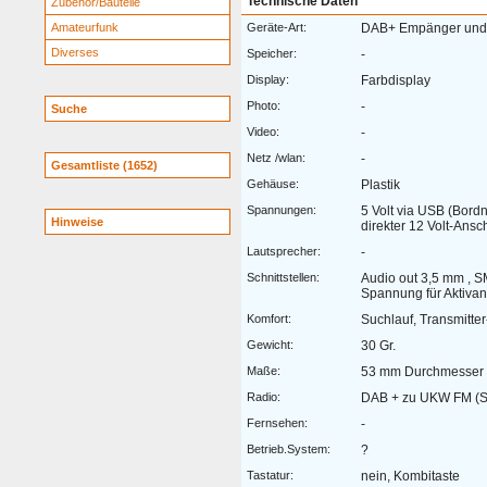
Technische Daten
Zubehör/Bauteile
Amateurfunk
Geräte-Art:
DAB+ Empänger und 
Diverses
Speicher:
-
Display:
Farbdisplay
Photo:
-
Suche
Video:
-
Netz /wlan:
-
Gesamtliste (1652)
Gehäuse:
Plastik
Spannungen:
5 Volt via USB (Bord
Hinweise
direkter 12 Volt-Ansc
Lautsprecher:
-
Schnittstellen:
Audio out 3,5 mm , S
Spannung für Aktiva
Komfort:
Suchlauf, Transmitt
Gewicht:
30 Gr.
Maße:
53 mm Durchmesser
Radio:
DAB + zu UKW FM (S
Fernsehen:
-
Betrieb.System:
?
Tastatur:
nein, Kombitaste