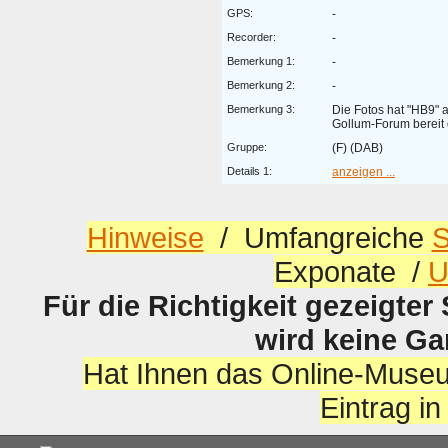
GPS:
-
Recorder:
-
Bemerkung 1:
-
Bemerkung 2:
-
Bemerkung 3:
Die Fotos hat "HB9"
Gollum-Forum bereit g
Gruppe:
(F) (DAB)
Details 1:
anzeigen ...
Hinweise
/ Umfangreiche
S
Exponate /
U
Für die Richtigkeit gezeigter
wird keine G
Hat Ihnen das Online-Museu
Eintrag i