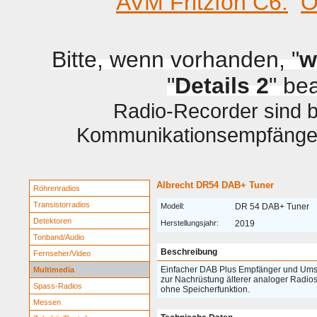
AVM Fritzfon C6.
O
Bitte, wenn vorhanden, "
w
"
Details 2
" be
Radio-Recorder sind be
Kommunikationsempfänger 
Albrecht DR54 DAB+ Tuner
Röhrenradios
Transistorradios
Modell:
DR 54 DAB+ Tuner
Detektoren
Herstellungsjahr:
2019
Tonband/Audio
Beschreibung
Fernseher/Video
Einfacher DAB Plus Empfänger und Um
Multimedia
zur Nachrüstung älterer analoger Radio
Spass-Radios
ohne Speicherfunktion.
Messen