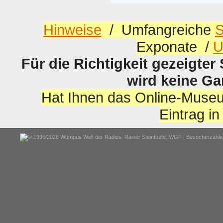
Hinweise
/ Umfangreiche
S
Exponate /
U
Für die Richtigkeit gezeigter
wird keine G
Hat Ihnen das Online-Museu
Eintrag i
© 1996/2026 Wumpus Welt der Radios. Rainer Steinfuehr,
WGF
| Besucherzähler