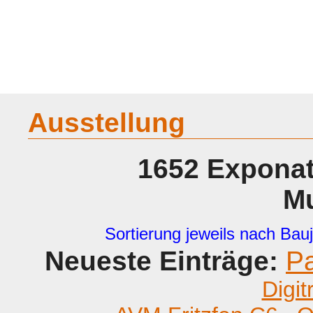
Home
Geraete
Geschichte
Sammeln
A - G
H - P
R -
Ausstellung
1652 Exponat
M
Sortierung jeweils nach Bauj
Neueste Einträge:
P
Digit