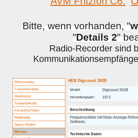
AVM Fritzfon C6.
O
Bitte, wenn vorhanden, "
w
"
Details 2
" be
Radio-Recorder sind be
Kommunikationsempfänger 
HEB Digicount 302B
Röhrenradios
Transistorradios
Modell:
Digicount 302B
Detektoren
Herstellungsjahr:
1972
Tonband/Audio
Beschreibung
Fernseher/Video
Frequenzzähler mit Nixie-Anzeige-Röhre
Multimedia
Zeitbasis.
Spass-Radios
Messen
Technische Daten