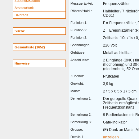
Zubehör/Bauteile
Messgerät-Art:
Frequenzzähler
Amateurfunk
Röhren/Halbl.:
Halbleiter / 7 Nixier
Diverses
CD61)
Funktion 1:
F = Frequenzzähler, 
Funktion 2:
Z = Ereigniszähler (R
Suche
Funktion 3:
Zeitbasis: 10s / 1s / 0
Spannungen:
220 Volt
Gesamtliste (1652)
Gehäuse:
Metall aufstellbar
Anschlüsse:
2 Eingänge (BNC) fü
Hinweise
(hochohmig) und 30
(niederohmig 52 Oh
Zubehör:
Prüfkabel
Gewicht:
3,9 kg
Maße:
27,5 x 6,5 x 17,5 cm
Bemerkung 1:
Der geregelte Quarz-
Zeitbasis ermöglicht 
Frequenzkonstanz
Bemerkung 2:
9 Bedientasten mit R
Bemerkung 3:
Gate-Indikator
Gruppe:
(E) Dank an Martin.M
Details 1:
anzeigen ...