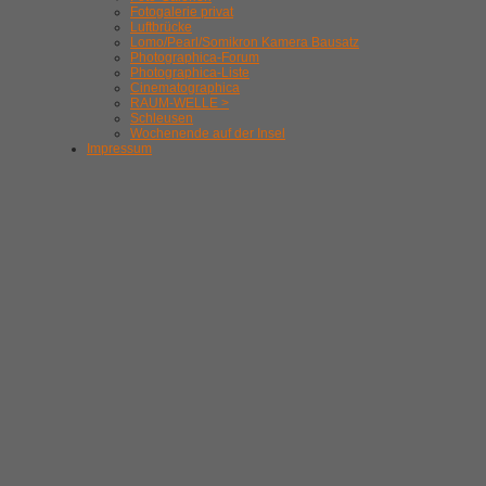
Fotogalerie privat
Luftbrücke
Lomo/Pearl/Somikron Kamera Bausatz
Photographica-Forum
Photographica-Liste
Cinematographica
RAUM-WELLE >
Schleusen
Wochenende auf der Insel
Impressum