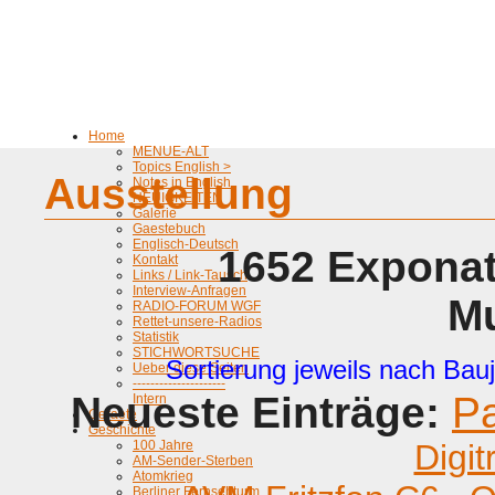
Home
MENUE-ALT
Topics English >
Ausstellung
Notes in English
NEUIGKEITEN
Galerie
Gaestebuch
Englisch-Deutsch
1652 Exponat
Kontakt
Links / Link-Tausch
Interview-Anfragen
M
RADIO-FORUM WGF
Rettet-unsere-Radios
Statistik
STICHWORTSUCHE
Sortierung jeweils nach Bauj
Ueber diese Seiten
---------------------
Neueste Einträge:
P
Intern
Geraete
Geschichte
100 Jahre
Digit
AM-Sender-Sterben
Atomkrieg
Berliner Fernsehturm