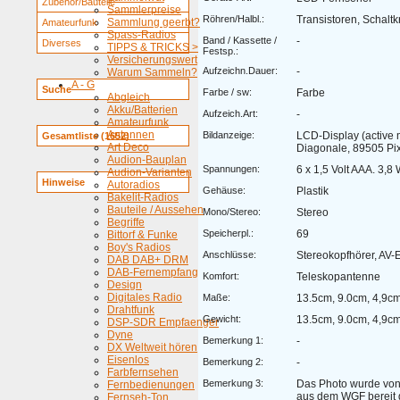
Zubehör/Bauteile
Sammlerpreise
Röhren/Halbl.:
Transistoren, Schaltk
Sammlung geerbt?
Amateurfunk
Spass-Radios
Band / Kassette /
-
Diverses
TIPPS & TRICKS >
Festsp.:
Versicherungswert
Aufzeichn.Dauer:
-
Warum Sammeln?
A - G
Suche
Farbe / sw:
Farbe
Abgleich
Akku/Batterien
Aufzeich.Art:
-
Amateurfunk
Antennen
Bildanzeige:
LCD-Display (active m
Gesamtliste (1652)
Art Deco
Diagonale, 89505 Pix
Audion-Bauplan
Spannungen:
6 x 1,5 Volt AAA. 3,8 
Audion-Varianten
Hinweise
Autoradios
Gehäuse:
Plastik
Bakelit-Radios
Bauteile / Aussehen
Mono/Stereo:
Stereo
Begriffe
Speicherpl.:
69
Bittorf & Funke
Boy's Radios
Anschlüsse:
Stereokopfhörer, AV-
DAB DAB+ DRM
DAB-Fernempfang
Komfort:
Teleskopantenne
Design
Digitales Radio
Maße:
13.5cm, 9.0cm, 4,9c
Drahtfunk
Gewicht:
13.5cm, 9.0cm, 4,9c
DSP-SDR Empfaenger
Dyne
Bemerkung 1:
-
DX Weltweit hören
Eisenlos
Bemerkung 2:
-
Farbfernsehen
Bemerkung 3:
Das Photo wurde von
Fernbedienungen
aus dem WGF bereit g
Fernseh-Ton