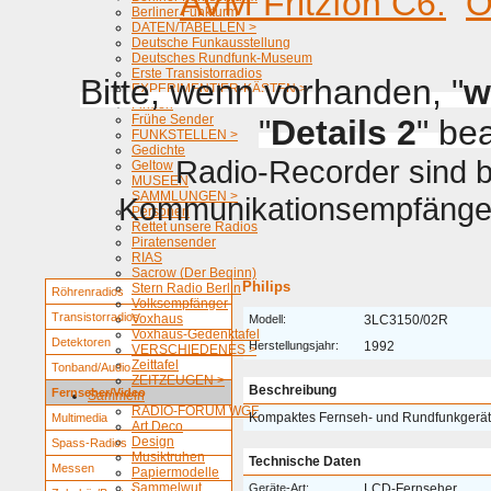
AVM Fritzfon C6.
O
Berliner Funkturm
DATEN/TABELLEN >
Deutsche Funkausstellung
Deutsches Rundfunk-Museum
Erste Transistorradios
Bitte, wenn vorhanden, "
w
EXPERIMENTIER-KÄSTEN >
Firmen
Frühe Sender
"
Details 2
" be
FUNKSTELLEN >
Gedichte
Radio-Recorder sind be
Geltow
MUSEEN
SAMMLUNGEN >
Kommunikationsempfänger 
Personen
Rettet unsere Radios
Piratensender
RIAS
Sacrow (Der Beginn)
Philips
Stern Radio Berlin
Röhrenradios
Volksempfänger
Transistorradios
Voxhaus
Modell:
3LC3150/02R
Voxhaus-Gedenktafel
Detektoren
Herstellungsjahr:
1992
VERSCHIEDENES >
Zeittafel
Tonband/Audio
ZEITZEUGEN >
Beschreibung
Fernseher/Video
Sammeln
RADIO-FORUM WGF
Kompaktes Fernseh- und Rundfunkgerät
Multimedia
Art Deco
Design
Spass-Radios
Musiktruhen
Technische Daten
Messen
Papiermodelle
Sammelwut
Geräte-Art:
LCD-Fernseher