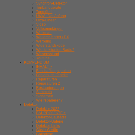
Synchron-Detektor
Tonbandgeräte
Tonmöbel
UKW - Der Anfang
Ultra-Linear
Video
Volksempfänger
Walkman
Weltempfänger / DX
Werbung
Widerstandskode
Wie funktioniert Radio?
Wissensstand
Youtube
KOMPENDIUM
INHALT >
Beschaffungsquellen
Fehlersuch-Tabelle
Reparaturen
Reparaturen 2
Restaurierungen
Sammeln
Sicherheit
Wie reparieren?
Detektor
Detektor 2022
BAUPROJEKTE >
Detektor-Bausätze
Detektor-Galerie
Detektor-Links
Gäste-Geräte
Gollodyne