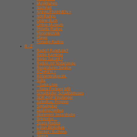
Musiktruhen
Nachhall
NAHAUFNAHMEN >
Not-Radios
Online-Buch
Online-Museum
Philetta-Radios
Phonotechnik
Player
Portable Radios
R - Z
Radio? Rundfunk?
Radio-Kameras
Radio Zukunft ?
Radios mit Textanzeige
Reparaturen Service
RÖHREN >
Röhrenprüfgeräte
Saba
.. Saba-Liste
.. Saba Freiburg WIII
Schaltbilder, Schaltbildlesen
SDR-DSP Empfänger
Selbstbau-Projekte
Signalgeber
Skalenscheiben
Skalenseil Seilantriebe
Schnurlos ...
Spass-Radios
s-plan Bibliothek
Stecker / Buchsen
Stereo