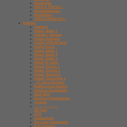
Geschichte
TIPPS & TRICKS >
Kristalldetekoren
Kristallhörer
VERSCHIEDENES >
Anderes
Altamont
Rätsel. Bilder 1
Flatrates, Streams
Presse-Anfragen
RADIO-FORUM WGF
Radio-Puzzle
Rätsel. Bilder 2
Rätsel. Bilder 3
Rätsel. Bilder 4
Rätsel 90 Jahre
Rätsel. Person 1
Rätsel. Technik 1
Rätsel. Technik 2
Rätsel. Geschichte 1
.. 25 Jahre Wumpus
Rettet-unsere-Radios
Voxhaus-Gedenktafel
WEB-SDR
Wumpus-Publikationen
Youtube
---------------------
Off Topic
ACR
Amateurfunk
Die echte Havelquelle
Foto-Galerien