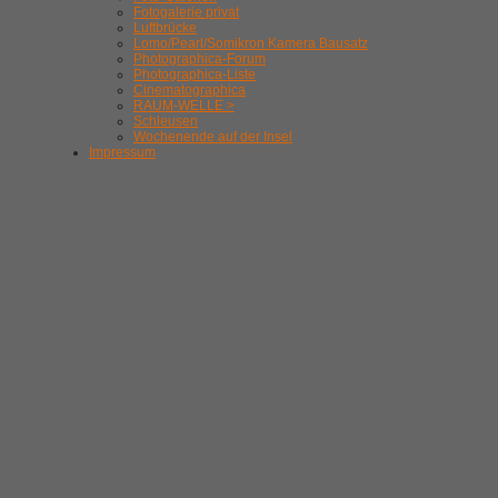
Fotogalerie privat
Luftbrücke
Lomo/Pearl/Somikron Kamera Bausatz
Photographica-Forum
Photographica-Liste
Cinematographica
RAUM-WELLE >
Schleusen
Wochenende auf der Insel
Impressum