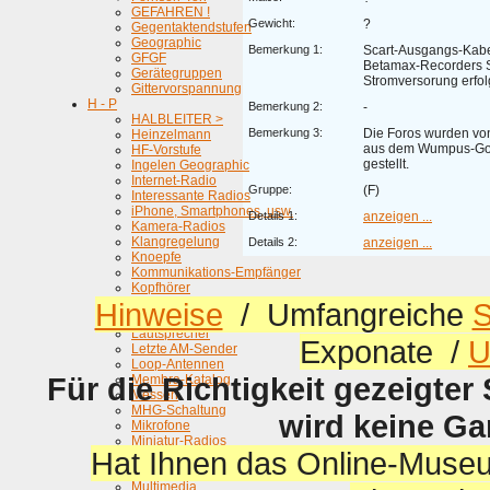
GEFAHREN !
Gewicht:
?
Gegentaktendstufen
Geographic
Bemerkung 1:
Scart-Ausgangs-Kabe
GFGF
Betamax-Recorders S
Gerätegruppen
Stromversorung erfolg
Gittervorspannung
H - P
Bemerkung 2:
-
HALBLEITER >
Bemerkung 3:
Die Foros wurden vo
Heinzelmann
aus dem Wumpus-Gol
HF-Vorstufe
gestellt.
Ingelen Geographic
Internet-Radio
Gruppe:
(F)
Interessante Radios
iPhone, Smartphones, usw.
Details 1:
anzeigen ...
Kamera-Radios
Klangregelung
Details 2:
anzeigen ...
Knoepfe
Kommunikations-Empfänger
Kopfhörer
Kraftwerk
Hinweise
/ Umfangreiche
S
Belamie
Lautsprecher
Exponate /
U
Letzte AM-Sender
Loop-Antennen
Für die Richtigkeit gezeigter
Membra-Katalog
Messen
MHG-Schaltung
wird keine G
Mikrofone
Miniatur-Radios
Hat Ihnen das Online-Museu
Modern-zu-alt Verbinden
Morphy Richards
Multimedia