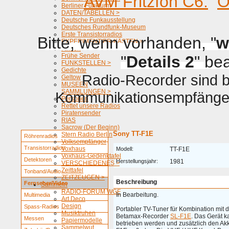
AVM Fritzfon C6.
O
Berliner Funkturm
DATEN/TABELLEN >
Deutsche Funkausstellung
Deutsches Rundfunk-Museum
Erste Transistorradios
Bitte, wenn vorhanden, "
w
EXPERIMENTIER-KÄSTEN >
Firmen
Frühe Sender
"
Details 2
" be
FUNKSTELLEN >
Gedichte
Radio-Recorder sind be
Geltow
MUSEEN
SAMMLUNGEN >
Kommunikationsempfänger 
Personen
Rettet unsere Radios
Piratensender
RIAS
Sacrow (Der Beginn)
Sony TT-F1E
Stern Radio Berlin
Röhrenradios
Volksempfänger
Transistorradios
Voxhaus
Modell:
TT-F1E
Voxhaus-Gedenktafel
Detektoren
Herstellungsjahr:
1981
VERSCHIEDENES >
Zeittafel
Tonband/Audio
ZEITZEUGEN >
Beschreibung
Fernseher/Video
Sammeln
RADIO-FORUM WGF
In Bearbeitung.
Multimedia
Art Deco
Design
Spass-Radios
Portabler TV-Tuner für Kombination mit
Musiktruhen
Betamax-Recorder
SL-F1E
. Das Gerät 
Messen
Papiermodelle
betrieben werden und zusätzlich den Ak
Sammelwut