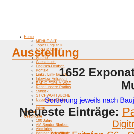
Home
MENUE-ALT
Topics English >
Ausstellung
Notes in English
NEUIGKEITEN
Galerie
Gaestebuch
Englisch-Deutsch
1652 Exponat
Kontakt
Links / Link-Tausch
Interview-Anfragen
M
RADIO-FORUM WGF
Rettet-unsere-Radios
Statistik
STICHWORTSUCHE
Sortierung jeweils nach Bauj
Ueber diese Seiten
---------------------
Neueste Einträge:
P
Intern
Geraete
Geschichte
100 Jahre
Digit
AM-Sender-Sterben
Atomkrieg
Berliner Fernsehturm