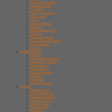
Synchron-Detektor
Tonbandgeräte
Tonmöbel
UKW - Der Anfang
Ultra-Linear
Video
Volksempfänger
Walkman
Weltempfänger / DX
Werbung
Widerstandskode
Wie funktioniert Radio?
Wissensstand
Youtube
KOMPENDIUM
INHALT >
Beschaffungsquellen
Fehlersuch-Tabelle
Reparaturen
Reparaturen 2
Restaurierungen
Sammeln
Sicherheit
Wie reparieren?
Detektor
Detektor 2022
BAUPROJEKTE >
Detektor-Bausätze
Detektor-Galerie
Detektor-Links
Gäste-Geräte
Gollodyne