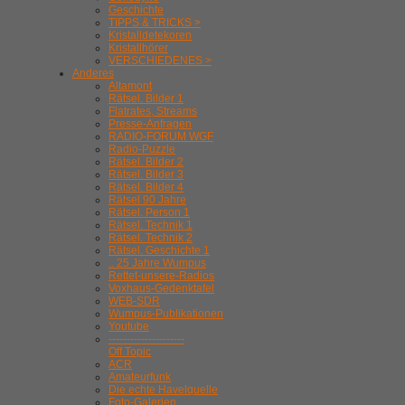
Geschichte
TIPPS & TRICKS >
Kristalldetekoren
Kristallhörer
VERSCHIEDENES >
Anderes
Altamont
Rätsel. Bilder 1
Flatrates, Streams
Presse-Anfragen
RADIO-FORUM WGF
Radio-Puzzle
Rätsel. Bilder 2
Rätsel. Bilder 3
Rätsel. Bilder 4
Rätsel 90 Jahre
Rätsel. Person 1
Rätsel. Technik 1
Rätsel. Technik 2
Rätsel. Geschichte 1
.. 25 Jahre Wumpus
Rettet-unsere-Radios
Voxhaus-Gedenktafel
WEB-SDR
Wumpus-Publikationen
Youtube
---------------------
Off Topic
ACR
Amateurfunk
Die echte Havelquelle
Foto-Galerien