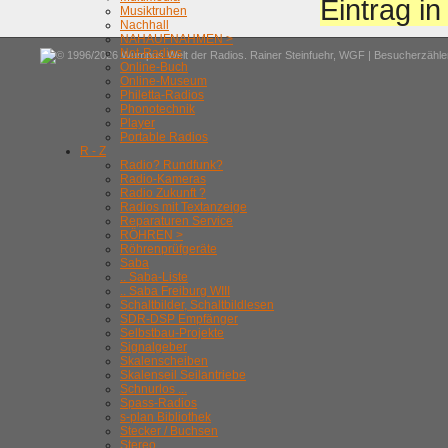
Eintrag i
Musiktruhen
Nachhall
NAHAUFNAHMEN >
Not-Radios
© 1996/2026 Wumpus Welt der Radios. Rainer Steinfuehr,
WGF
| Besucherzähler
Online-Buch
Online-Museum
Philetta-Radios
Phonotechnik
Player
Portable Radios
R - Z
Radio? Rundfunk?
Radio-Kameras
Radio Zukunft ?
Radios mit Textanzeige
Reparaturen Service
RÖHREN >
Röhrenprüfgeräte
Saba
.. Saba-Liste
.. Saba Freiburg WIII
Schaltbilder, Schaltbildlesen
SDR-DSP Empfänger
Selbstbau-Projekte
Signalgeber
Skalenscheiben
Skalenseil Seilantriebe
Schnurlos ...
Spass-Radios
s-plan Bibliothek
Stecker / Buchsen
Stereo