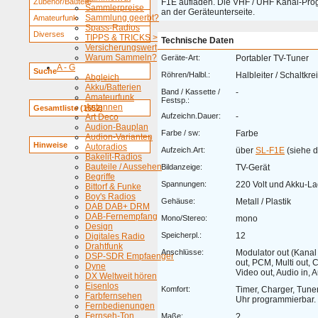
Zubehör/Bauteile
F1E aufladen. Die VHF / UHF Kanal-Pro
Sammlerpreise
an der Geräteunterseite.
Sammlung geerbt?
Amateurfunk
Spass-Radios
Diverses
TIPPS & TRICKS >
Technische Daten
Versicherungswert
Warum Sammeln?
Geräte-Art:
Portabler TV-Tuner
A - G
Suche
Röhren/Halbl.:
Halbleiter / Schaltkre
Abgleich
Akku/Batterien
Band / Kassette /
-
Amateurfunk
Festsp.:
Antennen
Gesamtliste (1652)
Aufzeichn.Dauer:
-
Art Deco
Audion-Bauplan
Farbe / sw:
Farbe
Audion-Varianten
Hinweise
Autoradios
Aufzeich.Art:
über
SL-F1E
(siehe d
Bakelit-Radios
Bauteile / Aussehen
Bildanzeige:
TV-Gerät
Begriffe
Spannungen:
220 Volt und Akku-L
Bittorf & Funke
Boy's Radios
Gehäuse:
Metall / Plastik
DAB DAB+ DRM
DAB-Fernempfang
Mono/Stereo:
mono
Design
Speicherpl.:
12
Digitales Radio
Drahtfunk
Anschlüsse:
Modulator out (Kanal 
DSP-SDR Empfaenger
out, PCM, Multi out, 
Dyne
Video out, Audio in, A
DX Weltweit hören
Eisenlos
Komfort:
Timer, Charger, Tune
Farbfernsehen
Uhr programmierbar.
Fernbedienungen
Fernseh-Ton
Maße:
?