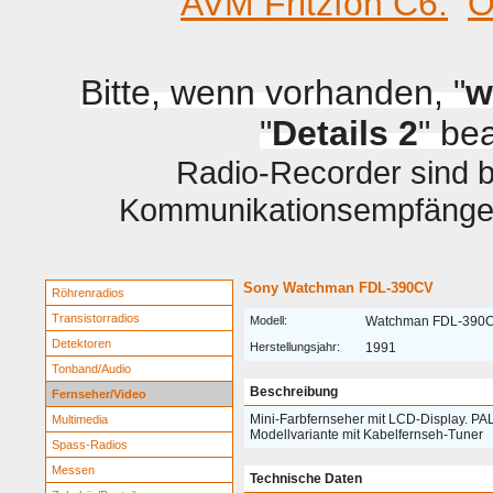
AVM Fritzfon C6.
O
Bitte, wenn vorhanden, "
w
"
Details 2
" be
Radio-Recorder sind be
Kommunikationsempfänger 
Sony Watchman FDL-390CV
Röhrenradios
Transistorradios
Modell:
Watchman FDL-390
Detektoren
Herstellungsjahr:
1991
Tonband/Audio
Beschreibung
Fernseher/Video
Mini-Farbfernseher mit LCD-Display. PA
Multimedia
Modellvariante mit Kabelfernseh-Tuner
Spass-Radios
Messen
Technische Daten