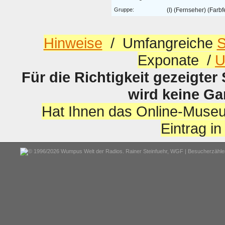
Gruppe:
(I) (Fernseher) (Farb
Hinweise
/ Umfangreiche
S
Exponate /
U
Für die Richtigkeit gezeigter
wird keine G
Hat Ihnen das Online-Museu
Eintrag i
© 1996/2026 Wumpus Welt der Radios. Rainer Steinfuehr,
WGF
| Besucherzähler