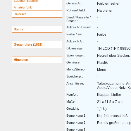
Zubehör/Bauteile
Geräte-Art:
Farbfernseher
Amateurfunk
Röhren/Halbl.:
Halbleiter
Diverses
Band / Kassette /
-
Festsp.:
Aufzeichn.Dauer:
-
Suche
Farbe / sw:
Farbe
Aufzeich.Art:
-
Gesamtliste (1652)
Bildanzeige:
TN LCD (TFT) 98950
Spannungen:
Netzeil über Stecker, 
Hinweise
Gehäuse:
Plastik
Mono/Stereo:
Mono
Speicherpl.:
-
Anschlüsse:
Teleskopantenne, An
Audio/Video, Netz, K
Komfort:
Klappaufsteller
Maße:
21 x 11,5 x 7 cm
Gewicht:
1,1 kg
Bemerkung 1:
Kopfhöreranschluß
Bemerkung 2:
Relativ großer Lauts
Bemerkung 3:
-