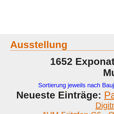
Home
Geraete
Geschichte
Sammeln
A - G
H - P
R -
Ausstellung
1652 Exponat
M
Sortierung jeweils nach Bauj
Neueste Einträge:
P
Digit