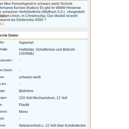
ler Mini-Fernsehgerät in schwarz-weiß-Technik.
llername Катион (Kation) Es gibt im WWW Hinweise
e schweizer Vertriebsfirma (Waltham S.A.) . Hergestellt
eum
Sowjet-Union, in Chmelnyzkyj. Das Modell ist wohl
ekannt als Elektronika 409D ?
 >
sche Daten
Art:
Superhet
Halbl.:
Halbleiter, Schaltkreise und Bildrohr
(16ЛК8Б)
Kassette /
-
:
hn.Dauer:
-
 sw:
schwarz-weiß
.Art:
-
ige:
Bildröhre
ngen:
220 Volt Wechselstrom, 12 Volt
e:
Plastik
ereo:
Mono
pl.:
-
sse:
Netzanschluß u. 12 Volt über Kombistecker