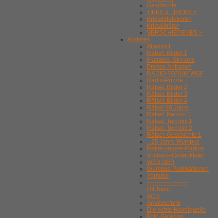
Geschichte
TIPPS & TRICKS >
Kristalldetekoren
Kristallhörer
VERSCHIEDENES >
Anderes
Altamont
Rätsel. Bilder 1
Flatrates, Streams
Presse-Anfragen
RADIO-FORUM WGF
Radio-Puzzle
Rätsel. Bilder 2
Rätsel. Bilder 3
Rätsel. Bilder 4
Rätsel 90 Jahre
Rätsel. Person 1
Rätsel. Technik 1
Rätsel. Technik 2
Rätsel. Geschichte 1
.. 25 Jahre Wumpus
Rettet-unsere-Radios
Voxhaus-Gedenktafel
WEB-SDR
Wumpus-Publikationen
Youtube
---------------------
Off Topic
ACR
Amateurfunk
Die echte Havelquelle
Foto-Galerien