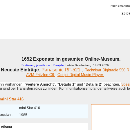
Fuer Smartph
23.07
1652 Exponate im gesamten Online-Museum.
Sortierung jeweils nach Baujahr.
Letzte Bearbeitung: 14.03.2026
Neueste Einträge:
Panasonic RF-521
,
Technisat Digitradio 550IR
AVM Fritzfon C6.
Odejoi Digital Music Player.
enn vorhanden, "
weitere Ansicht
", "
Details 1
" und "
Details 2
" beachten.
Spez
 sind bei Transistorradios zu finden. Kommunikationsempfänger teilweise auch b
mini Star 416
mini Star 416
ungsjahr:
1985
reibung