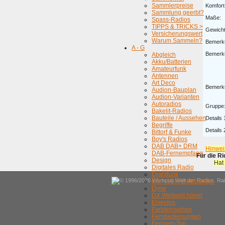
Sammlerpreise
Komfort
Sammlung geerbt?
Maße:
Spass-Radios
TIPPS & TRICKS >
Gewicht
Versicherungswert
Warum Sammeln?
Bemerk
A - G
Bemerk
Abgleich
Akku/Batterien
Amateurfunk
Antennen
Art Deco
Bemerk
Audion-Bauplan
Audion-Varianten
Autoradios
Gruppe
Bakelit-Radios
Bauteile / Aussehen
Details 
Begriffe
Details 
Bittorf & Funke
Boy's Radios
DAB DAB+ DRM
Hinwei
DAB-Fernempfang
Für die R
Design
Hat
Digitales Radio
Drahtfunk
© 1996/2026 Wumpus Welt der Radios. Rain
DSP-SDR Empfaenger
Dyne
DX Weltweit hören
Eisenlos
Farbfernsehen
Fernbedienungen
Fernseh-Ton