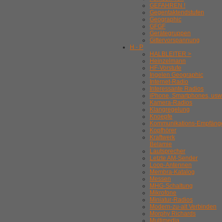
GEFAHREN !
Gegentaktendstufen
Geographic
GFGF
Gerätegruppen
Gittervorspannung
H - P
HALBLEITER >
Heinzelmann
HF-Vorstufe
Ingelen Geographic
Internet-Radio
Interessante Radios
iPhone, Smartphones, usw
Kamera-Radios
Klangregelung
Knoepfe
Kommunikations-Empfäng
Kopfhörer
Kraftwerk
Belamie
Lautsprecher
Letzte AM-Sender
Loop-Antennen
Membra-Katalog
Messen
MHG-Schaltung
Mikrofone
Miniatur-Radios
Modern-zu-alt Verbinden
Morphy Richards
Multimedia