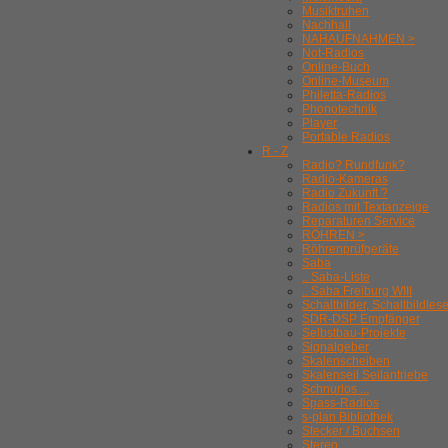
Musiktruhen
Nachhall
NAHAUFNAHMEN >
Not-Radios
Online-Buch
Online-Museum
Philetta-Radios
Phonotechnik
Player
Portable Radios
R - Z
Radio? Rundfunk?
Radio-Kameras
Radio Zukunft ?
Radios mit Textanzeige
Reparaturen Service
RÖHREN >
Röhrenprüfgeräte
Saba
.. Saba-Liste
.. Saba Freiburg WIII
Schaltbilder, Schaltbildles
SDR-DSP Empfänger
Selbstbau-Projekte
Signalgeber
Skalenscheiben
Skalenseil Seilantriebe
Schnurlos ...
Spass-Radios
s-plan Bibliothek
Stecker / Buchsen
Stereo