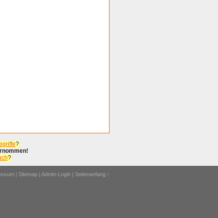
griffe
?
bernommen!
uch
?
ressum
|
Sitemap
|
Admin-Login
|
Seitenanfang ↑