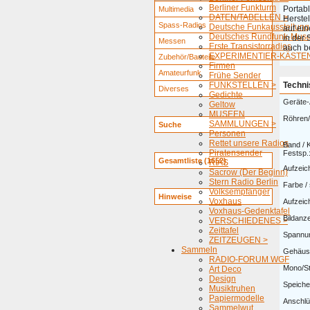
Berliner Funkturm
Portab
Multimedia
DATEN/TABELLEN >
Herste
Spass-Radios
Deutsche Funkausstellung
auf ein
Deutsches Rundfunk-Mus
in der 
Messen
Erste Transistorradios
auch b
EXPERIMENTIER-KÄSTEN
Zubehör/Bauteile
Firmen
Amateurfunk
Frühe Sender
FUNKSTELLEN >
Techni
Diverses
Gedichte
Geräte-
Geltow
MUSEEN
Röhren/
SAMMLUNGEN >
Suche
Personen
Rettet unsere Radios
Band / 
Piratensender
Festsp.
Gesamtliste (1652)
RIAS
Aufzeic
Sacrow (Der Beginn)
Stern Radio Berlin
Farbe /
Volksempfänger
Hinweise
Voxhaus
Aufzeich
Voxhaus-Gedenktafel
Bildanze
VERSCHIEDENES >
Zeittafel
Spannu
ZEITZEUGEN >
Sammeln
Gehäus
RADIO-FORUM WGF
Mono/St
Art Deco
Design
Speicher
Musiktruhen
Papiermodelle
Anschlü
Sammelwut