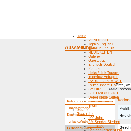
Home
MENUE-ALT
Topics English >
Ausstellung
Notes in English
NEUIGKEITEN
Galerie
Gaestebuch
Englisch-Deutsch
Kontakt
Links / Link-Tausch
Interview-Anfragen
RADIO-FORUM WGF
Bitte, w
Rettet-unsere-Radios
Statistik
Radio-Recorder
STICHWORTSUCHE
Ueber diese Seiten
Kation 
Röhrenradios
---------------------
Intern
Transistorradios
Modell:
Geraete
Geschichte
Detektoren
Herstell
100 Jahre
Tonband/Audio
AM-Sender-Sterben
Atomkrieg
Besch
Fernseher/Video
Berliner Fernsehturm