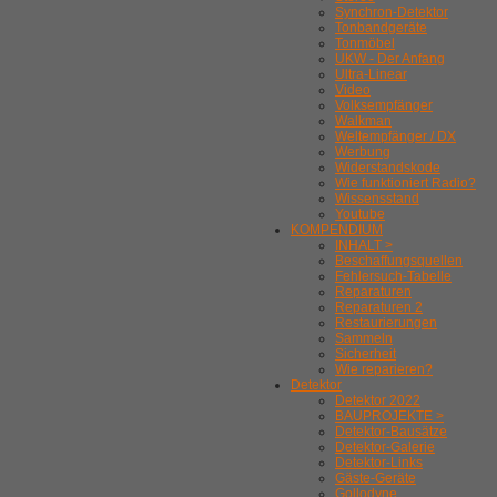
Synchron-Detektor
Tonbandgeräte
Tonmöbel
UKW - Der Anfang
Ultra-Linear
Video
Volksempfänger
Walkman
Weltempfänger / DX
Werbung
Widerstandskode
Wie funktioniert Radio?
Wissensstand
Youtube
KOMPENDIUM
INHALT >
Beschaffungsquellen
Fehlersuch-Tabelle
Reparaturen
Reparaturen 2
Restaurierungen
Sammeln
Sicherheit
Wie reparieren?
Detektor
Detektor 2022
BAUPROJEKTE >
Detektor-Bausätze
Detektor-Galerie
Detektor-Links
Gäste-Geräte
Gollodyne