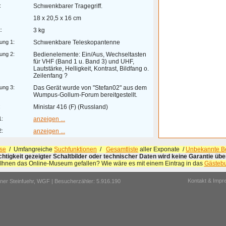
:
Schwenkbarer Tragegriff.
18 x 20,5 x 16 cm
:
3 kg
ung 1:
Schwenkbare Teleskopantenne
ung 2:
Bedienelemente: Ein/Aus, Wechseltasten
für VHF (Band 1 u. Band 3) und UHF,
Lautstärke, Helligkeit, Kontrast, Bildfang o.
Zeilenfang ?
ung 3:
Das Gerät wurde von "Stefan02" aus dem
Wumpus-Gollum-Forum bereitgestellt.
:
Ministar 416 (F) (Russland)
1:
anzeigen ...
2:
anzeigen ...
se
/ Umfangreiche
Suchfunktionen
/
Gesamtliste
aller Exponate /
Unbekannte Be
ichtigkeit gezeigter Schaltbilder oder technischer Daten wird keine Garantie ü
 Ihnen das Online-Museum gefallen? Wie wäre es mit einem Eintrag in das
Gästeb
Kontakt & Imp
er Steinfuehr,
WGF
| Besucherzähler: 5.916.190