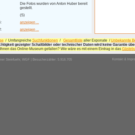
Die Fotos wurden von Anton Huber bereit
gestellt.
:
(S)
1:
anzeigen ...
2:
anzeigen ...
se
/ Umfangreiche
Suchfunktionen
/
Gesamtliste
aller Exponate /
Unbekannte Be
ichtigkeit gezeigter Schaltbilder oder technischer Daten wird keine Garantie ü
 Ihnen das Online-Museum gefallen? Wie wäre es mit einem Eintrag in das
Gästeb
Kontakt & Imp
er Steinfuehr,
WGF
| Besucherzähler: 5.916.705