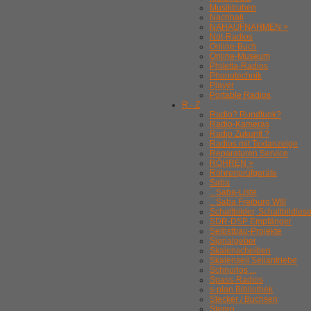
Musiktruhen
Nachhall
NAHAUFNAHMEN >
Not-Radios
Online-Buch
Online-Museum
Philetta-Radios
Phonotechnik
Player
Portable Radios
R - Z
Radio? Rundfunk?
Radio-Kameras
Radio Zukunft ?
Radios mit Textanzeige
Reparaturen Service
RÖHREN >
Röhrenprüfgeräte
Saba
.. Saba-Liste
.. Saba Freiburg WIII
Schaltbilder, Schaltbildles
SDR-DSP Empfänger
Selbstbau-Projekte
Signalgeber
Skalenscheiben
Skalenseil Seilantriebe
Schnurlos ...
Spass-Radios
s-plan Bibliothek
Stecker / Buchsen
Stereo