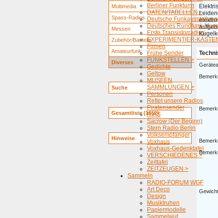
Berliner Funkturm
Elektri
Multimedia
DATEN/TABELLEN >
Leiden
Spass-Radios
Deutsche Funkausstellung
elektr
Deutsches Rundfunk-Mus
aufgeb
Messen
Erste Transistorradios
Kugelk
EXPERIMENTIER-KÄSTEN
Zubehör/Bauteile
Firmen
Amateurfunk
Frühe Sender
Techni
FUNKSTELLEN >
Diverses
Gerätea
Gedichte
Geltow
Bemerk
MUSEEN
SAMMLUNGEN >
Suche
Personen
Rettet unsere Radios
Piratensender
Bemerk
Gesamtliste (1652)
RIAS
Sacrow (Der Beginn)
Stern Radio Berlin
Volksempfänger
Hinweise
Bemerk
Voxhaus
Voxhaus-Gedenktafel
Bemerk
VERSCHIEDENES >
Zeittafel
ZEITZEUGEN >
Sammeln
RADIO-FORUM WGF
Art Deco
Gewicht
Design
Musiktruhen
Papiermodelle
Sammelwut