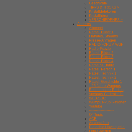
Geschichte
TIPPS & TRICKS >
Kristalldetekoren
Kristallhörer
VERSCHIEDENES >
Anderes
Altamont
Rätsel. Bilder 1
Flatrates, Streams
Presse-Anfragen
RADIO-FORUM WGF
Radio-Puzzle
Rätsel. Bilder 2
Rätsel. Bilder 3
Rätsel. Bilder 4
Rätsel 90 Jahre
Rätsel. Person 1
Rätsel. Technik 1
Rätsel. Technik 2
Rätsel. Geschichte 1
.. 25 Jahre Wumpus
Rettet-unsere-Radios
Voxhaus-Gedenktafel
WEB-SDR
Wumpus-Publikationen
Youtube
---------------------
Off Topic
ACR
Amateurfunk
Die echte Havelquelle
Foto-Galerien