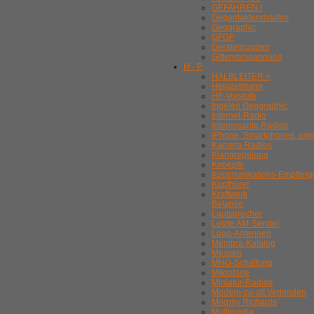
GEFAHREN !
Gegentaktendstufen
Geographic
GFGF
Gerätegruppen
Gittervorspannung
H - P
HALBLEITER >
Heinzelmann
HF-Vorstufe
Ingelen Geographic
Internet-Radio
Interessante Radios
iPhone, Smartphones, usw
Kamera-Radios
Klangregelung
Knoepfe
Kommunikations-Empfäng
Kopfhörer
Kraftwerk
Belamie
Lautsprecher
Letzte AM-Sender
Loop-Antennen
Membra-Katalog
Messen
MHG-Schaltung
Mikrofone
Miniatur-Radios
Modern-zu-alt Verbinden
Morphy Richards
Multimedia