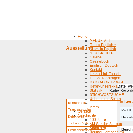
Home
MENUE-ALT
Topics English >
Ausstellung
Notes in English
NEUIGKEITEN
Galerie
Gaestebuch
Englisch-Deutsch
Kontakt
Links / Link-Tausch
Interview-Anfragen
RADIO-FORUM WGF
Bitte, w
Rettet-unsere-Radios
Statistik
Radio-Recorder
STICHWORTSUCHE
Ueber diese Seiten
Influe
Röhrenradios
---------------------
Intern
Transistorradios
Modell:
Geraete
Geschichte
Detektoren
Herstell
100 Jahre
Tonband/Audio
AM-Sender-Sterben
Atomkrieg
Besch
Fernseher/Video
Berliner Fernsehturm