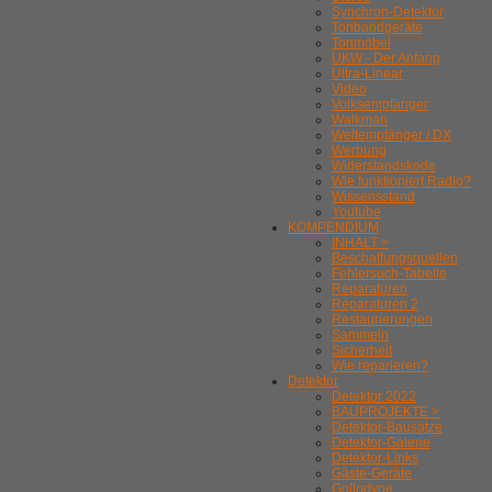
Synchron-Detektor
Tonbandgeräte
Tonmöbel
UKW - Der Anfang
Ultra-Linear
Video
Volksempfänger
Walkman
Weltempfänger / DX
Werbung
Widerstandskode
Wie funktioniert Radio?
Wissensstand
Youtube
KOMPENDIUM
INHALT >
Beschaffungsquellen
Fehlersuch-Tabelle
Reparaturen
Reparaturen 2
Restaurierungen
Sammeln
Sicherheit
Wie reparieren?
Detektor
Detektor 2022
BAUPROJEKTE >
Detektor-Bausätze
Detektor-Galerie
Detektor-Links
Gäste-Geräte
Gollodyne