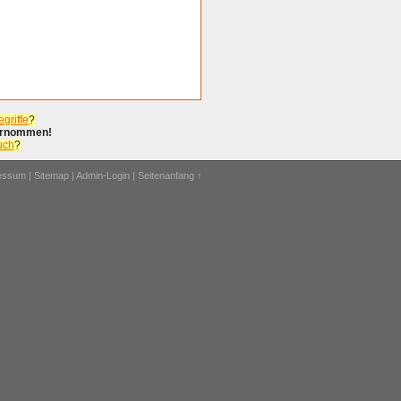
griffe
?
bernommen!
uch
?
ressum
|
Sitemap
|
Admin-Login
|
Seitenanfang ↑