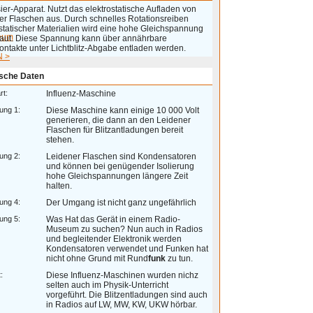
sier-Apparat. Nutzt das elektrostatische Aufladen von
er Flaschen aus. Durch schnelles Rotationsreiben
ostatischer Materialien wird eine hohe Gleichspannung
eum
aut. Diese Spannung kann über annährbare
ontakte unter Lichtblitz-Abgabe entladen werden.
 >
sche Daten
rt:
Influenz-Maschine
ung 1:
Diese Maschine kann einige 10 000 Volt
generieren, die dann an den Leidener
Flaschen für Blitzantladungen bereit
stehen.
ung 2:
Leidener Flaschen sind Kondensatoren
und können bei genügender Isolierung
hohe Gleichspannungen längere Zeit
halten.
ung 4:
Der Umgang ist nicht ganz ungefährlich
ung 5:
Was Hat das Gerät in einem Radio-
Museum zu suchen? Nun auch in Radios
und begleitender Elektronik werden
Kondensatoren verwendet und Funken hat
nicht ohne Grund mit Rund
funk
zu tun.
:
Diese Influenz-Maschinen wurden nichz
selten auch im Physik-Unterricht
vorgeführt. Die Blitzentladungen sind auch
in Radios auf LW, MW, KW, UKW hörbar.