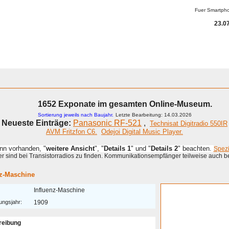
Fuer Smartph
23.07
1652 Exponate im gesamten Online-Museum.
Sortierung jeweils nach Baujahr.
Letzte Bearbeitung: 14.03.2026
Neueste Einträge:
Panasonic RF-521
,
Technisat Digitradio 550IR
AVM Fritzfon C6.
Odejoi Digital Music Player.
enn vorhanden, "
weitere Ansicht
", "
Details 1
" und "
Details 2
" beachten.
Spez
 sind bei Transistorradios zu finden. Kommunikationsempfänger teilweise auch b
nz-Maschine
Influenz-Maschine
ungsjahr:
1909
reibung