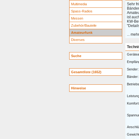
Sehr f
Multimedia
Bänder
Spass-Radios
Amateu
ist au
Messen
KW-Bere
Zubehör/Bauteile
"Detail
Amateurfunk
... meh
Diverses
Techni
Gerätea
Suche
Empfän
Sender:
Gesamtliste (1652)
Bänder:
Betriebs
Hinweise
Leistun
Komfort
Spannu
Anschlü
Gewicht