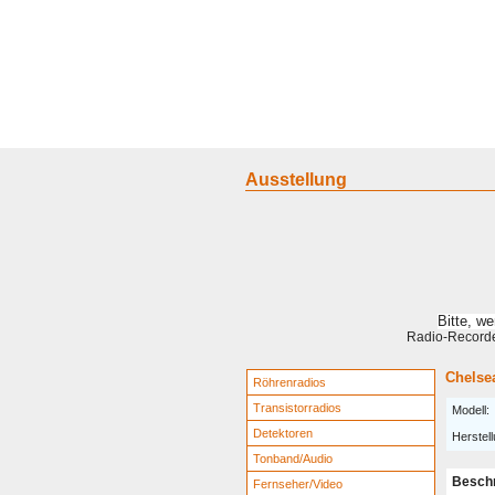
Home
Geraete
Geschichte
S
Ausstellung
Bitte, w
Radio-Recorder
Chelse
Röhrenradios
Transistorradios
Modell:
Detektoren
Herstell
Tonband/Audio
Besch
Fernseher/Video