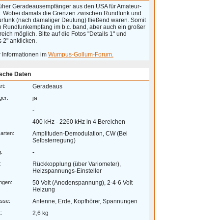
rüher Geradeausempfänger aus den USA für Amateur-
. Wobei damals die Grenzen zwischen Rundfunk und
rfunk (nach damaliger Deutung) fließend waren. Somit
ch Rundfunkempfang im b.c. band, aber auch ein großer
ich möglich. Bitte auf die Fotos "Details 1" und
s 2" anklicken.
r Informationen im
Wumpus-Gollum-Forum.
sche Daten
rt:
Geradeaus
ger:
ja
-
400 kHz - 2260 kHz in 4 Bereichen
arten:
Amplituden-Demodulation, CW (Bei
Selbsterregung)
g:
-
:
Rückkopplung (über Variometer),
Heizspannungs-Einsteller
ngen:
50 Volt (Anodenspannung), 2-4-6 Volt
Heizung
sse:
Antenne, Erde, Kopfhörer, Spannungen
:
2,6 kg