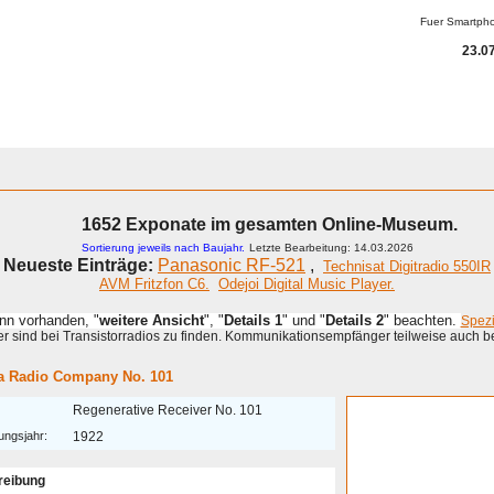
Fuer Smartph
23.07
ammeln
A - G
H - P
R - Z
KOMPENDIUM
Detektor
Anderes
1652 Exponate im gesamten Online-Museum.
Sortierung jeweils nach Baujahr.
Letzte Bearbeitung: 14.03.2026
Neueste Einträge:
Panasonic RF-521
,
Technisat Digitradio 550IR
AVM Fritzfon C6.
Odejoi Digital Music Player.
enn vorhanden, "
weitere Ansicht
", "
Details 1
" und "
Details 2
" beachten.
Spez
 sind bei Transistorradios zu finden. Kommunikationsempfänger teilweise auch b
a Radio Company No. 101
Regenerative Receiver No. 101
ungsjahr:
1922
reibung