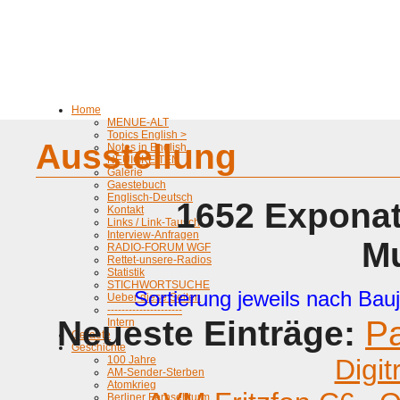
Home
MENUE-ALT
Topics English >
Ausstellung
Notes in English
NEUIGKEITEN
Galerie
Gaestebuch
Englisch-Deutsch
1652 Exponat
Kontakt
Links / Link-Tausch
Interview-Anfragen
M
RADIO-FORUM WGF
Rettet-unsere-Radios
Statistik
STICHWORTSUCHE
Sortierung jeweils nach Bauj
Ueber diese Seiten
---------------------
Neueste Einträge:
P
Intern
Geraete
Geschichte
100 Jahre
Digit
AM-Sender-Sterben
Atomkrieg
Berliner Fernsehturm