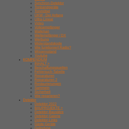
Synchron-Detektor
Tonbandgeräte
Tonmöbel
UKW - Der Anfang
Ultra-Linear
Video
Volksempfänger
Walkman
Weltempfänger / DX
Werbung
Widerstandskode
Wie funktioniert Radio?
Wissensstand
Youtube
KOMPENDIUM
INHALT >
Beschaffungsquellen
Fehlersuch-Tabelle
Reparaturen
Reparaturen 2
Restaurierungen
Sammeln
Sicherheit
Wie reparieren?
Detektor
Detektor 2022
BAUPROJEKTE >
Detektor-Bausätze
Detektor-Galerie
Detektor-Links
Gäste-Geräte
Gollodyne