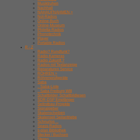
Musiktruhen
Nachhall
NAHAUFNAHMEN >
Not-Radios
Online-Buch
Online-Museum
Philetta-Radios
Phonotechnik
Player
Portable Radios
R - Z
Radio? Rundfunk?
Radio-Kameras
Radio Zukunft ?
Radios mit Textanzeige
Reparaturen Service
RÖHREN >
Röhrenprüfgeräte
Saba
.. Saba-Liste
.. Saba Freiburg WIII
Schaltbilder, Schaltbildlesen
SDR-DSP Empfänger
Selbstbau-Projekte
Signalgeber
Skalenscheiben
Skalenseil Seilantriebe
Schnurlos ...
Spass-Radios
s-plan Bibliothek
Stecker / Buchsen
Stereo