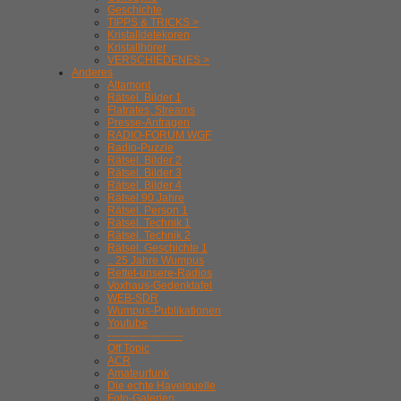
Geschichte
TIPPS & TRICKS >
Kristalldetekoren
Kristallhörer
VERSCHIEDENES >
Anderes
Altamont
Rätsel. Bilder 1
Flatrates, Streams
Presse-Anfragen
RADIO-FORUM WGF
Radio-Puzzle
Rätsel. Bilder 2
Rätsel. Bilder 3
Rätsel. Bilder 4
Rätsel 90 Jahre
Rätsel. Person 1
Rätsel. Technik 1
Rätsel. Technik 2
Rätsel. Geschichte 1
.. 25 Jahre Wumpus
Rettet-unsere-Radios
Voxhaus-Gedenktafel
WEB-SDR
Wumpus-Publikationen
Youtube
---------------------
Off Topic
ACR
Amateurfunk
Die echte Havelquelle
Foto-Galerien