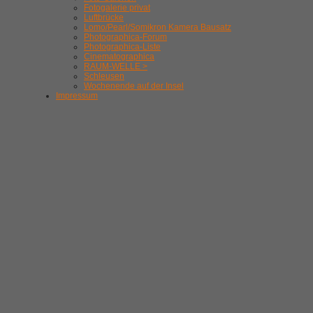
Fotogalerie privat
Luftbrücke
Lomo/Pearl/Somikron Kamera Bausatz
Photographica-Forum
Photographica-Liste
Cinematographica
RAUM-WELLE >
Schleusen
Wochenende auf der Insel
Impressum