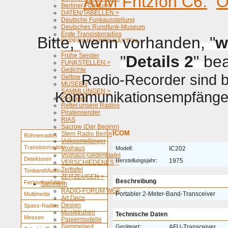
AVM Fritzfon C6.
O
Berliner Funkturm
DATEN/TABELLEN >
Deutsche Funkausstellung
Deutsches Rundfunk-Museum
Erste Transistorradios
Bitte, wenn vorhanden, "
w
EXPERIMENTIER-KÄSTEN >
Firmen
Frühe Sender
"
Details 2
" be
FUNKSTELLEN >
Gedichte
Radio-Recorder sind be
Geltow
MUSEEN
SAMMLUNGEN >
Kommunikationsempfänger 
Personen
Rettet unsere Radios
Piratensender
RIAS
Sacrow (Der Beginn)
ICOM
Stern Radio Berlin
Röhrenradios
Volksempfänger
Transistorradios
Voxhaus
Modell:
IC202
Voxhaus-Gedenktafel
Detektoren
Herstellungsjahr:
1975
VERSCHIEDENES >
Zeittafel
Tonband/Audio
ZEITZEUGEN >
Beschreibung
Fernseher/Video
Sammeln
RADIO-FORUM WGF
Portabler 2-Meter-Band-Transceiver
Multimedia
Art Deco
Design
Spass-Radios
Musiktruhen
Technische Daten
Messen
Papiermodelle
Sammelwut
Geräteart:
AFU-Transceiver