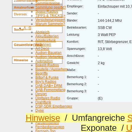
Zubehör/Bauteile
Sammlerpreise
Empfänger:
Einfachsuper mit 10
Sammlung geerbt?
Amateurfunk
Spass-Radios
Sender:
-
Diverses
TIPPS & TRICKS >
Versicherungswert
Bänder:
144-144,2 Mhz
Warum Sammeln?
Betriebsarten:
SSB CW
A - G
Suche
Abgleich
Leistung:
3 Watt PEP
Akku/Batterien
Amateurfunk
Komfort:
RIT, Störbegrenzer, 
Antennen
Gesamtliste (1652)
Art Deco
Spannungen:
13,8 Volt
Audion-Bauplan
Anschlüsse:
-
Audion-Varianten
Hinweise
Autoradios
Gewicht:
2 kg
Bakelit-Radios
Bauteile / Aussehen
Maße:
-
Begriffe
Bemerkung 1:
-
Bittorf & Funke
Boy's Radios
Bemerkung 2:
-
DAB DAB+ DRM
DAB-Fernempfang
Bemerkung 3:
-
Design
Digitales Radio
Gruppe:
(E)
Drahtfunk
DSP-SDR Empfaenger
Dyne
DX Weltweit hören
Hinweise
/ Umfangreiche
S
Eisenlos
Farbfernsehen
Exponate /
U
Fernbedienungen
Fernseh-Ton