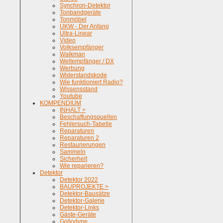
Synchron-Detektor
Tonbandgeräte
Tonmöbel
UKW - Der Anfang
Ultra-Linear
Video
Volksempfänger
Walkman
Weltempfänger / DX
Werbung
Widerstandskode
Wie funktioniert Radio?
Wissensstand
Youtube
KOMPENDIUM
INHALT >
Beschaffungsquellen
Fehlersuch-Tabelle
Reparaturen
Reparaturen 2
Restaurierungen
Sammeln
Sicherheit
Wie reparieren?
Detektor
Detektor 2022
BAUPROJEKTE >
Detektor-Bausätze
Detektor-Galerie
Detektor-Links
Gäste-Geräte
Gollodyne