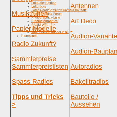
Fotogalerie privat
Antennen
Luftbrücke
Lomo/Pearl/Somikron Kamera Bausatz
Musiktruhen
Photographica-Forum
Photographica-Liste
Art Deco
Cinematographica
RAUM-WELLE >
Papier-Modelle
Schleusen
Wochenende auf der Insel
Audion-Variant
Impressum
Radio Zukunft?
Audion-Baupla
Sammlerpreise
Sammlerpreislisten
Autoradios
Spass-Radios
Bakelitradios
Tipps und Tricks
Bauteile /
>
Aussehen