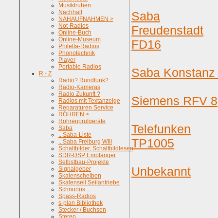
Musiktruhen
Nachhall
Saba
NAHAUFNAHMEN >
Not-Radios
Freudenstadt
Online-Buch
Online-Museum
FD16
Philetta-Radios
Phonotechnik
Player
Portable Radios
Saba Konstanz
R - Z
Radio? Rundfunk?
Radio-Kameras
Radio Zukunft ?
Siemens RFV 8
Radios mit Textanzeige
Reparaturen Service
RÖHREN >
Röhrenprüfgeräte
Telefunken
Saba
.. Saba-Liste
TP1005
.. Saba Freiburg WIII
Schaltbilder, Schaltbildlesen
SDR-DSP Empfänger
Selbstbau-Projekte
Unbekannt
Signalgeber
Skalenscheiben
Skalenseil Seilantriebe
Schnurlos ...
Spass-Radios
s-plan Bibliothek
Stecker / Buchsen
Stereo