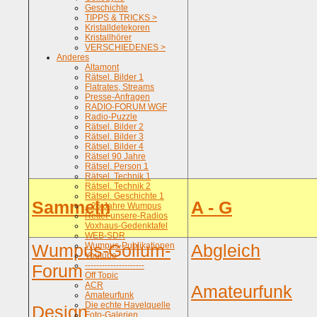
Geschichte
TIPPS & TRICKS >
Kristalldetekoren
Kristallhörer
VERSCHIEDENES >
Anderes
Altamont
Rätsel. Bilder 1
Flatrates, Streams
Presse-Anfragen
RADIO-FORUM WGF
Radio-Puzzle
Rätsel. Bilder 2
Rätsel. Bilder 3
Rätsel. Bilder 4
Rätsel 90 Jahre
Rätsel. Person 1
Rätsel. Technik 1
Rätsel. Technik 2
Rätsel. Geschichte 1
Sammeln
A - G
.. 25 Jahre Wumpus
Rettet-unsere-Radios
Voxhaus-Gedenktafel
WEB-SDR
Wumpus-Gollum-
Wumpus-Publikationen
Abgleich
Youtube
---------------------
Forum
Off Topic
ACR
Amateurfunk
Amateurfunk
Die echte Havelquelle
Design
Foto-Galerien