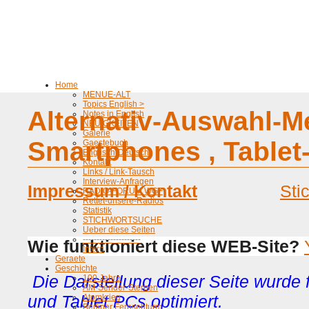
Home
MENUE-ALT
Topics English >
Alternativ-Auswahl-M
Notes in English
NEUIGKEITEN
Galerie
Smartphones , Table
Gaestebuch
Englisch-Deutsch
Kontakt
Links / Link-Tausch
Interview-Anfragen
Impressum / Kontakt
Sti
RADIO-FORUM WGF
Rettet-unsere-Radios
Statistik
STICHWORTSUCHE
Ueber diese Seiten
---------------------
Wie funktioniert diese WEB-Site?
Intern
Geraete
Geschichte
Die Darstellung dieser Seite wurde
100 Jahre
AM-Sender-Sterben
und Tablet PCs optimiert.
Atomkrieg
Berliner Fernsehturm